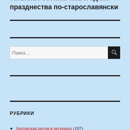
празднества по-старославянски
запись:
ПО
Искать:
РУБРИКИ
Авторская песня в регионах
(107)