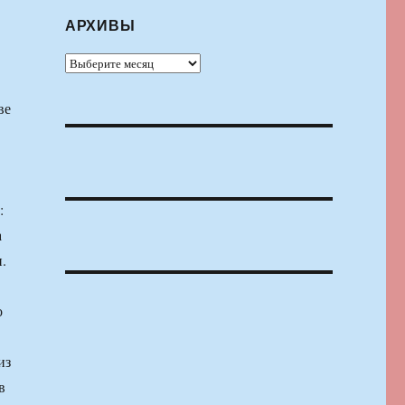
АРХИВЫ
Архивы
ве
:
а
.
о
из
в