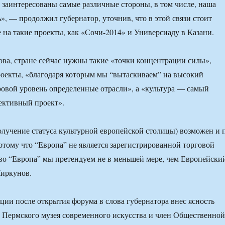
т заинтересованы самые различные стороны, в том числе, наша
», — продолжил губернатор, уточнив, что в этой связи стоит
 на такие проекты, как «Сочи-2014» и Универсиаду в Казани.
ва, стране сейчас нужны такие «точки концентрации силы»,
оекты, «благодаря которым мы “вытаскиваем” на высокий
овой уровень определенные отрасли», а «культура — самый
ективный проект».
получение статуса культурной европейской столицы) возможен и 
отому что “Европа” не является зарегистрированной торговой
о “Европа” мы претендуем не в меньшей мере, чем Европейски
Чиркунов.
ции после открытия форума в слова губернатора внес ясность
р Пермского музея современного искусства и член Общественной