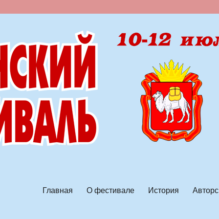
ской песни
Главная
О фестивале
История
Авторс