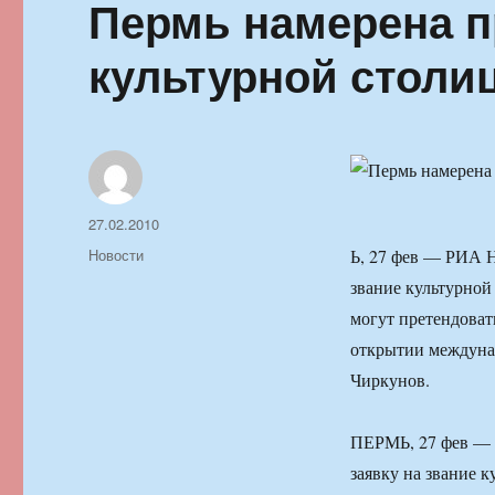
Пермь намерена п
культурной столи
Автор
Опубликовано
27.02.2010
Рубрики
Новости
Ь, 27 фев — РИА Н
звание культурной 
могут претендоват
открытии междунар
Чиркунов.
ПЕРМЬ, 27 фев — 
заявку на звание к