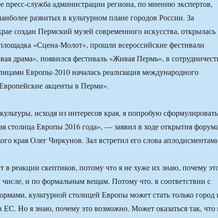
е пресс-служба администрации региона, по мнению экспертов,
аиболее развитых в культурном плане городов России. За
крае создан Пермский музей современного искусства, открылась
 площадка «Сцена-Молот», прошли всероссийские фестивали
вая драма», появился фестиваль «Живая Пермь», в сотрудничест
лицами Европы-2010 началась реализация международного
«Европейские акценты в Перми».
 культуры, исходя из интересов края, я попробую сформулировать
я столица Европы 2016 года», — заявил в ходе открытия форум
ого края Олег Чиркунов. Зал встретил его слова аплодисментами
т в реакции скептиков, потому что я не хуже их знаю, почему эт
 числе, и по формальным вещам. Потому что, в соответствии с
рмами, культурной столицей Европы может стать только город 
 ЕС. Но я знаю, почему это возможно. Может оказаться так, что 