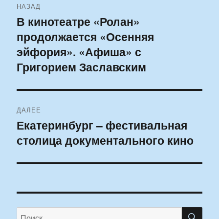
НАЗАД
по
В кинотеатре «Ролан»
Предыдущая
продолжается «Осенняя
запись:
записям
эйфория». «Афиша» с
Григорием Заславским
ДАЛЕЕ
Екатеринбург – фестивальная
Следующая
столица документального кино
запись:
ПО
Искать: