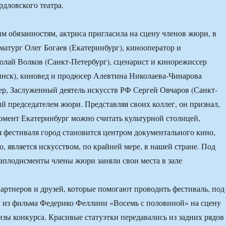
рдловского театра.
м обязанностям, актриса пригласила на сцену членов жюри, в
матург Олег Богаев (Екатеринбург), кинооператор и
лай Волков (Санкт-Петербург), сценарист и кинорежиссер
нск), киновед и продюсер Алевтина Николаева-Чинарова
ер, Заслуженный деятель искусств РФ Сергей Овчаров (Санкт-
ий председателем жюри. Представляя своих коллег, он признал,
омент Екатеринбург можно считать культурной столицей,
я фестиваля город становится центром документального кино,
о, является искусством, по крайней мере, в нашей стране. Под
плодисменты члены жюри заняли свои места в зале
артнеров и друзей, которые помогают проводить фестиваль, под
 из фильма Федерико Феллини «Восемь с половиной» на сцену
зы конкурса. Красивые статуэтки передавались из задних рядов