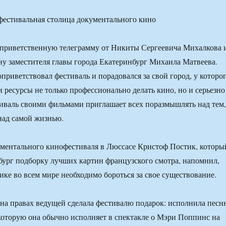
 приветственную телеграмму от Никиты Сергеевича Михалкова 
ну заместителя главы города Екатеринбург Михаила Матвеева.
приветствовал фестиваль и порадовался за свой город, у которо
и ресурсы не только профессионально делать кино, но и серьезно
тиваль своими фильмами приглашает всех поразмышлять над тем,
 над самой жизнью.
ментального кинофестиваля в Люссасе Кристоф Постик, которы
бург подборку лучших картин французского смотра, напомнил,
ике во всем мире необходимо бороться за свое существование.
на правах ведущей сделала фестивалю подарок: исполнила песн
которую она обычно исполняет в спектакле о Мэри Поппинс на