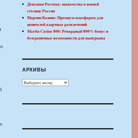
Девушки Ростова: знакомства в южной
столице России
Мартин Казино: Премиум-платформа для
ценителей азартных развлечений
и
Martin Casino 800: Рекордный 800% бонус и
безграничные возможности для выигрыша
го
АРХИВЫ
Архивы
й
ю