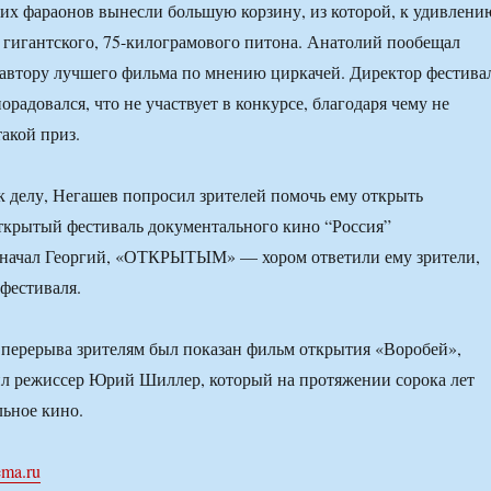
их фараонов вынесли большую корзину, из которой, к удивлени
 гигантского, 75-килограмового питона. Анатолий пообещал
автору лучшего фильма по мнению циркачей. Директор фестива
радовался, что не участвует в конкурсе, благодаря чему не
такой приз.
к делу, Негашев попросил зрителей помочь ему открыть
ткрытый фестиваль документального кино “Россия”
начал Георгий, «ОТКРЫТЫМ» — хором ответили ему зрители,
 фестиваля.
перерыва зрителям был показан фильм открытия «Воробей»,
ил режиссер Юрий Шиллер, который на протяжении сорока лет
ьное кино.
ema.ru