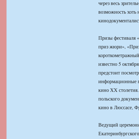
через весь зрител
возможность хоть 
кинодокументалис
Призы фестиваля 
приз жюри», «Приз
короткометражный 
известно 5 октябр
предстоит посмотр
информационные п
кино XX столетия.
польского докумен
кино в Люссасе, Ф
Ведущий церемони
Екатеринбургского