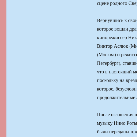
сцене родного Све
Вернувшись к свои
которое вошли дра
кинорежиссер Нико
Виктор Аслюк (Ми
(Москва) и режисс
Петербург), ставш
что в настоящий м
поскольку на врем
которое, безусловн
продолжительные а
После оглашения п
музыку Нино Роты
были переданы при