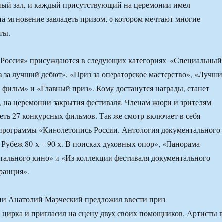
ьный зал, и каждый присутствующий на церемонии имел
на мгновение завладеть призом, о котором мечтают многие
ты.
«Россия» присуждаются в следующих категориях: «Специальный
 за лучший дебют», «Приз за операторское мастерство», «Лучш
фильм» и «Главный приз». Кому достанутся награды, станет
я, на церемонии закрытия фестиваля. Членам жюри и зрителям
еть 27 конкурсных фильмов. Так же смотр включает в себя
рограммы «Кинолетопись России. Антология документального
 Рубеж 80-х – 90-х. В поисках духовных опор», «Панорама
тального кино» и «Из коллекции фестиваля документального
ранция».
и Анатолий Марческий предложил ввести приз
 цирка и пригласил на сцену двух своих помощников. Артисты 