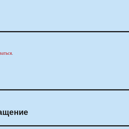
ваться
.
ащение