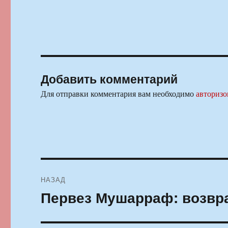
Добавить комментарий
Для отправки комментария вам необходимо
авторизо
Навигация
НАЗАД
по
Первез Мушарраф: возвр
Предыдущая
запись:
записям