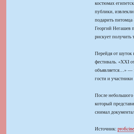
костюмах египетск
публики, извлекли
подарить питомца 
Георгий Негашев по
рискует получить 
Перейдя от шуток 
фестиваль. «XXI о
объявляется…» — 
гости и участники
После небольшого 
который представ
снимал документал
Источник:
proficin