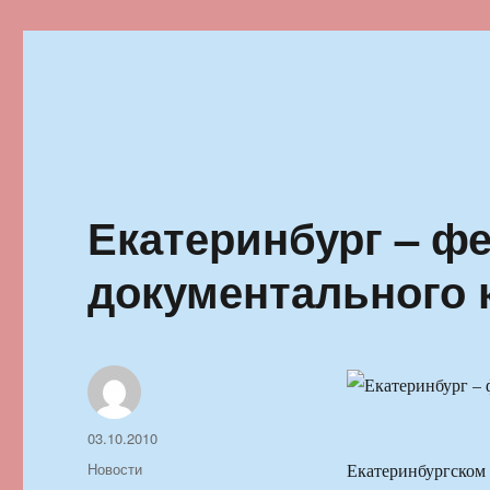
Ильменский фестиваль автор
Екатеринбург – ф
документального 
Автор
Опубликовано
03.10.2010
Рубрики
Новости
Екатеринбургском 