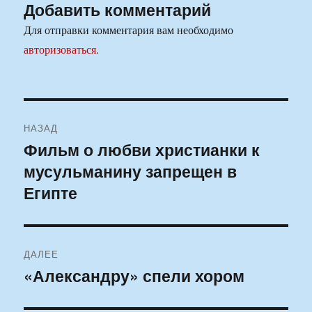
Добавить комментарий
Для отправки комментария вам необходимо
авторизоваться
.
Навигация
НАЗАД
по
Фильм о любви христианки к
Предыдущая
мусульманину запрещен в
запись:
записям
Египте
ДАЛЕЕ
«Александру» спели хором
Следующая
запись: