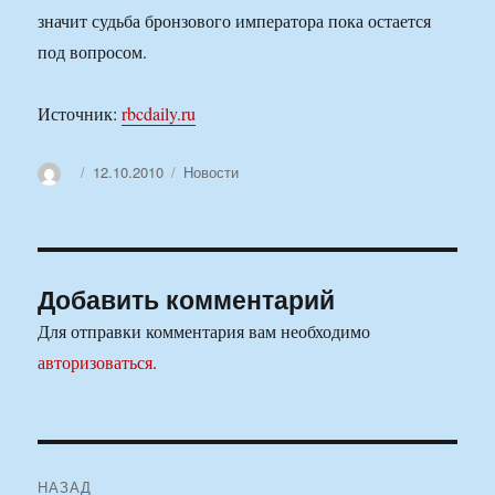
значит судьба бронзового императора пока остается
под вопросом.
Источник:
rbcdaily.ru
Автор
Опубликовано
Рубрики
12.10.2010
Новости
Добавить комментарий
Для отправки комментария вам необходимо
авторизоваться
.
Навигация
НАЗАД