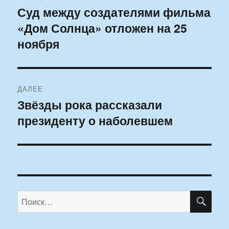
по
Суд между создателями фильма
Предыдущая
«Дом Солнца» отложен на 25
запись:
записям
ноября
ДАЛЕЕ
Звёзды рока рассказали
Следующая
президенту о наболевшем
запись:
ПО
Искать: