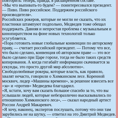
повторить: теперь, правда, в расширенном составе.
«Мы что выпивать-то будем? — поинтересовался президент.
— Пиво. Пиво российское. Поддержим российского
производителя».
Российских рокеров, которые не могли не сказать, что их
пластинки штампуют подпольно, Медведев тоже обещал
поддержать. Давняя и непростая проблема с музыкальным и
кинопиратством на фоне новых технологий только
усугубляется.
«Пора готовить новые глобальные конвенции по авторскому
праву, — считает российский президент. — Потому что все,
что было сделано, конвенция об авторском праве — это все
было сделано при Царе горохе, тогда не было таких средств
копирования. А когда гигабайт информации скачивается за
секунды, это просто другой мир абсолютно».
Свободолюбивые рокеры, которые власть, как правило,
хвалят нечасто, говорили о Химкинском лесе. Коренной
москвич, лидер «Машины времени», за решение взвесить все
«за» и «против» Медведева благодарил.
«Я, кстати, хочу вам сказать большое спасибо за то, что вы
услышали людей, которые небезразлично высказывались по
отношению Химкинского леса», — сказал народный артист
России Андрей Макаревич.
«Я хочу, наконец, экспертов послушать, потому что они там
зарубились не на шутку, — ответил на это Дмитрий Медведев.