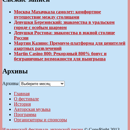
Москва Махачкала самолет: комфортное
путешествие между столицами
Девушки Березовский: знакомства в уральском
городе с особым шармом
Девушки Ростова: знакомства в южной столице
России
Мартин Казино: Премиум-платформа для ценителей
азартных развлечений
Martin Casino 800: Рекордный 800% бонус и
безграничные возможности для выигрыша
Архивы
Архивы
Главная
О фестивале
История
Авторская музыка
Программа
Организаторы и спонсоры
Ильменский фестиваль авторской песни
© CopyRight 2013-