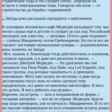
студенческие годы и что слушает сейчас. Затронули на
встрече и немузыкальные темы. Говорили обо всем — от
строительства до борьбы с наркоманией.
К полумраке московского кафе Медведев аплодирует тем, чьи
песни слушал еще в детстве и слушает до сих пор. Российский
президент, как известно, — меломан. Оттого даже подпевает
— сначала Макаревичу, потом Гребенщикову. Но после все же
говорит: настоящие музыкальные кумиры — родоначальники
рока, понятно, на Западе.
«Вот, скажем, в Ленинграде тогда действительно, в основном,
слушали хард-рок, и я даже вел дискотеку в школе, —
рассказал Дмитрий Медведев. — На удивление мы там
танцевали под Deep Purple, под Slade, под Led Zeppelin, под
такие группы, под которые танцевать-то, в принципе,
невозможно. Могу вам сказать по-честному: я даже когда
диссертацию писал свою на очень скучную тему
юридическую, все равно не выключал магнитофон. Я могу
это делать. Я могу работать под музыку».
Впрочем, эта встреча — хоть и непривычная по форме, с
гитарами наперевес — все же не первая. Медведев, будучи
еще вице-премьером, уже встречался с Макаревичем. И по его
же просьбе неформальную во всех отношениях встречу решил