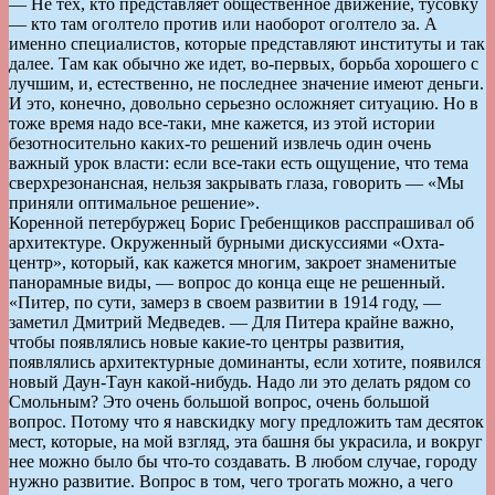
— Не тех, кто представляет общественное движение, тусовку
— кто там оголтело против или наоборот оголтело за. А
именно специалистов, которые представляют институты и так
далее. Там как обычно же идет, во-первых, борьба хорошего с
лучшим, и, естественно, не последнее значение имеют деньги.
И это, конечно, довольно серьезно осложняет ситуацию. Но в
тоже время надо все-таки, мне кажется, из этой истории
безотносительно каких-то решений извлечь один очень
важный урок власти: если все-таки есть ощущение, что тема
сверхрезонансная, нельзя закрывать глаза, говорить — «Мы
приняли оптимальное решение».
Коренной петербуржец Борис Гребенщиков расспрашивал об
архитектуре. Окруженный бурными дискуссиями «Охта-
центр», который, как кажется многим, закроет знаменитые
панорамные виды, — вопрос до конца еще не решенный.
«Питер, по сути, замерз в своем развитии в 1914 году, —
заметил Дмитрий Медведев. — Для Питера крайне важно,
чтобы появлялись новые какие-то центры развития,
появлялись архитектурные доминанты, если хотите, появился
новый Даун-Таун какой-нибудь. Надо ли это делать рядом со
Смольным? Это очень большой вопрос, очень большой
вопрос. Потому что я навскидку могу предложить там десяток
мест, которые, на мой взгляд, эта башня бы украсила, и вокруг
нее можно было бы что-то создавать. В любом случае, городу
нужно развитие. Вопрос в том, чего трогать можно, а чего