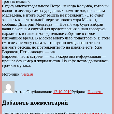
трогать нельзя».
Судьбу многострадального Петра, некогда Колумба, который
входит в десятку самых уродливых памятников, по словам
Медведева, в итоге будет решать не президент. «Это будет
зависеть в значительной мере от нового мэра Москвы, —
сообщил Дмитрий Медведев. — Новый мэр будет выбран
ваши покорным слугой для представления в наш городской
парламент, в наше законодательное собрание в самое
ближайшее время. В Москве много чего понастроено. В этом
смысле я не могу сказать, что нужно немедленно что-то
изымать отсюда, но претенденты-то на изъятие есть. Уже
Воронеж, Петрозаводск — за».
Впрочем, часть встречи — коль скоро она неформальная —
прошла без камер и журналистов. Из кафе потом доносилась
громкая музыка.
Источник:
vesti.ru
Автор
Опубликовано
12.10.2010
Рубрики
Новости
Добавить комментарий
Для отправки комментария вам необходимо
авторизоваться
.