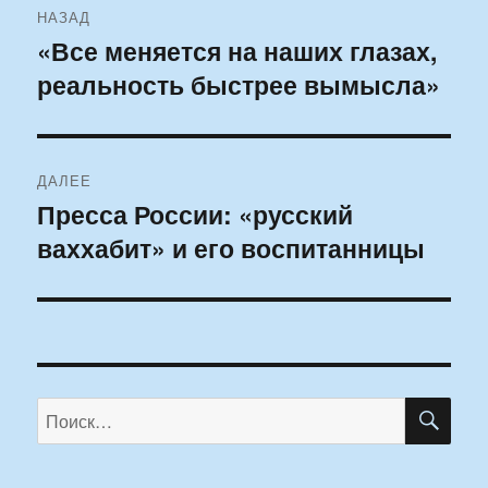
НАЗАД
по
«Все меняется на наших глазах,
Предыдущая
реальность быстрее вымысла»
запись:
записям
ДАЛЕЕ
Пресса России: «русский
Следующая
ваххабит» и его воспитанницы
запись:
ПО
Искать: