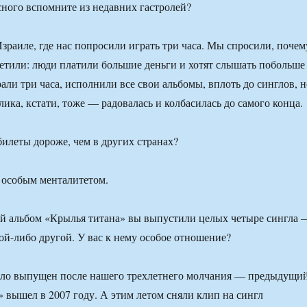
ного вспомните из недавних гастролей?
зраиле, где нас попросили играть три часа. Мы спросили, почем
ветили: люди платили большие деньги и хотят слышать побольше
али три часа, исполнили все свои альбомы, вплоть до синглов, н
ика, кстати, тоже — радовалась и колбасилась до самого конца.
билеты дороже, чем в других странах?
 особым менталитетом.
й альбом «Крылья титана» вы выпустили целых четыре сингла 
кой-либо другой. У вас к нему особое отношение?
ло выпущен после нашего трехлетнего молчания — предыдущи
 вышел в 2007 году. А этим летом сняли клип на сингл