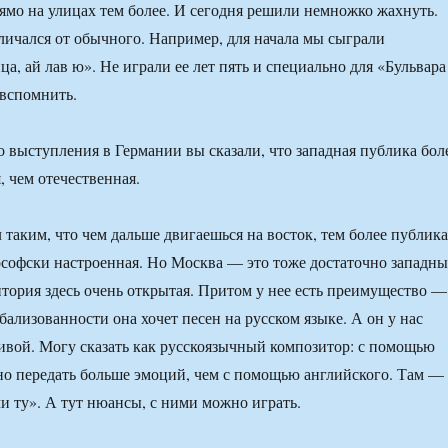
мо на улицах тем более. И сегодня решили немножко жахнуть.
тличался от обычного. Например, для начала мы сыграли
ца, ай лав ю». Не играли ее лет пять и специально для «Бульвара
вспомнить.
 выступления в Германии вы сказали, что западная публика бол
, чем отечественная.
таким, что чем дальше двигаешься на восток, тем более публика
софски настроенная. Но Москва — это тоже достаточно западн
дитория здесь очень открытая. Притом у нее есть преимущество —
бализованности она хочет песен на русском языке. А он у нас
ивой. Могу сказать как русскоязычный композитор: с помощью
о передать больше эмоций, чем с помощью английского. Там —
ми ту». А тут нюансы, с ними можно играть.