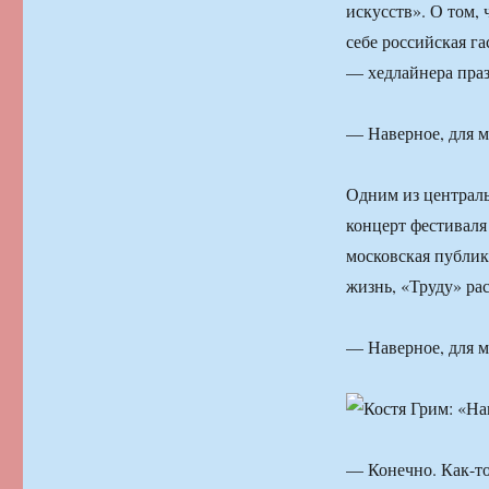
искусств». О том,
себе российская г
— хедлайнера праз
— Наверное, для м
Одним из централь
концерт фестиваля
московская публик
жизнь, «Труду» ра
— Наверное, для м
— Конечно. Как-то