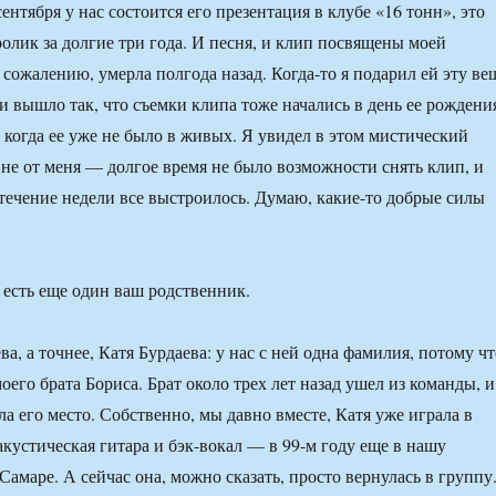
ентября у нас состоится его презентация в клубе «16 тонн», это
олик за долгие три года. И песня, и клип посвящены моей
к сожалению, умерла полгода назад. Когда-то я подарил ей эту ве
и вышло так, что съемки клипа тоже начались в день ее рождени
, когда ее уже не было в живых. Я увидел в этом мистический
 не от меня — долгое время не было возможности снять клип, и
 течение недели все выстроилось. Думаю, какие-то добрые силы
есть еще один ваш родственник.
а, а точнее, Катя Бурдаева: у нас с ней одна фамилия, потому чт
его брата Бориса. Брат около трех лет назад ушел из команды, и
ла его место. Собственно, мы давно вместе, Катя уже играла в
кустическая гитара и бэк-вокал — в 99-м году еще в нашу
Самаре. А сейчас она, можно сказать, просто вернулась в группу