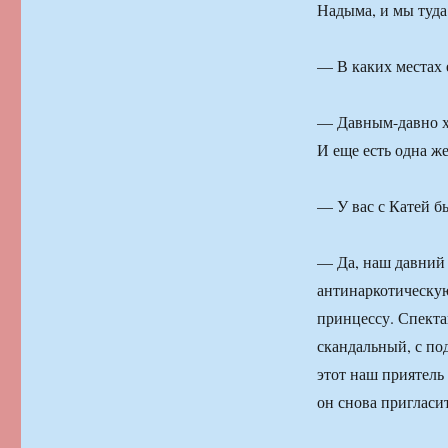
Надыма, и мы туда
— В каких местах е
— Давным-давно хо
И еще есть одна же
— У вас с Катей 
— Да, наш давний 
антинаркотическую 
принцессу. Спекта
скандальный, с под
этот наш приятель
он снова пригласит