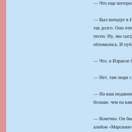
— Что еще интерес
— Был концерт в И
так долго. Они от
песен. Ну, мы сыгр
обломались. И публ
— Что, в Израиле 
— Нет, там люди с
— На ваш недавни
больше, чем на ка
— Конечно. Он бы
альбом «Марсиане»