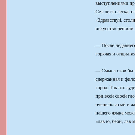
выступлениями пря
Сет-лист слегка о
«Здравствуй, столи
искусств» решили 
— После недавнего
горячая и открытая
— Смысл слов был 
сдержанная и фило
город. Так что ау
при всей своей гло
очень богатый и ж
нашего языка можн
«лав ю, беби, лав 