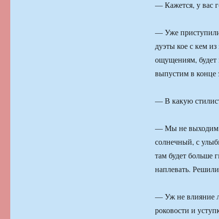
— Кажется, у вас г
— Уже приступили 
дуэты кое с кем и
ощущениям, будет 
выпустим в конце 
— В какую стилис
— Мы не выходим з
солнечный, с улыб
там будет больше г
наплевать. Решили
— Уж не влияние л
роковости и уступ