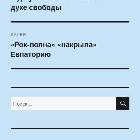
духе свободы
запись:
записям
ДАЛЕЕ
«Рок-волна» «накрыла»
Следующая
Евпаторию
запись:
ПО
Искать: