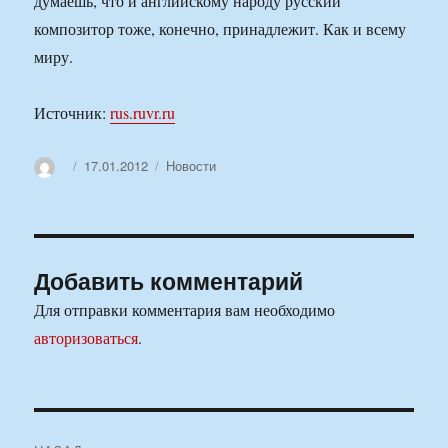
думаешь, что и английскому народу русский
композитор тоже, конечно, принадлежит. Как и всему
миру.
Источник:
rus.ruvr.ru
Автор
Опубликовано
Рубрики
17.01.2012
Новости
Добавить комментарий
Для отправки комментария вам необходимо
авторизоваться
.
Навигация