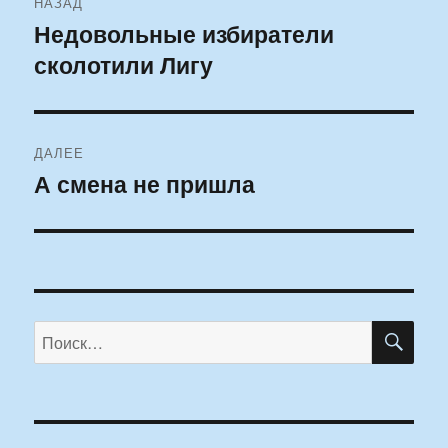
НАЗАД
по
Недовольные избиратели
Предыдущая
сколотили Лигу
запись:
записям
ДАЛЕЕ
А смена не пришла
Следующая
запись:
ПО
Искать: