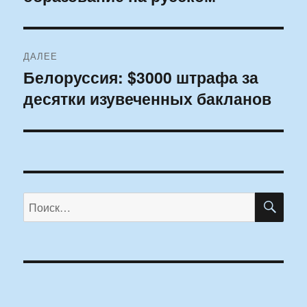
ДАЛЕЕ
Белоруссия: $3000 штрафа за
Следующая
десятки изувеченных бакланов
запись:
ПО
Искать: