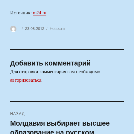
Источник:
m24.ru
Автор
Опубликовано
Рубрики
23.08.2012
Новости
Добавить комментарий
Для отправки комментария вам необходимо
авторизоваться
.
Навигация
НАЗАД
по
Молдавия выбирает высшее
Предыдущая
образование на русском
запись:
записям