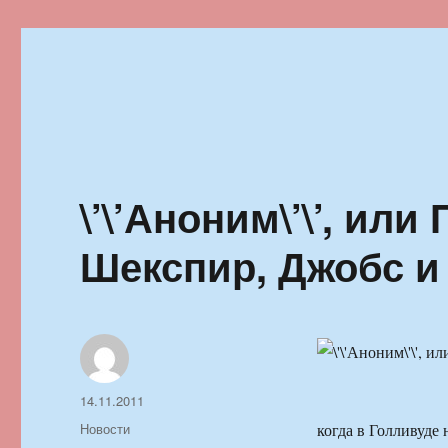
Ильменский фестиваль автор
\’\’Аноним\’\’, или
Шекспир, Джобс и
Автор
Опубликовано
14.11.2011
Рубрики
Новости
когда в Голливуде