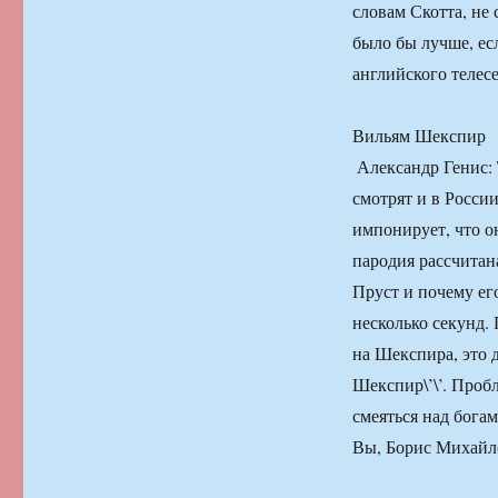
словам Скотта, не 
было бы лучше, ес
английского телесе
Вильям Шекспир
​​ Александр Генис
смотрят и в Росси
импонирует, что он
пародия рассчитана
Пруст и почему его
несколько секунд. 
на Шекспира, это д
Шекспир\’\’. Проб
смеяться над бога
Вы, Борис Михайло