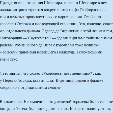
Прежде всего, что линия Шекспира, сюжет о Шекспире в нем
лавная интрига строится вокруг связей графа Оксфордского с
той и шумных происшествиях ее царствования. Особенно
королевы Эссекса и последующей его казни. Это, конечно, сюже
го, отдельного фильма. Эдвард де Вир связан с этой линией тем,
й заговорщик — Саутгемптон — сделан в фильме тайным сыном
оролевы. Роман юного де Вира с королевой тоже всячески
— со всеми приемами новейшего Голливуда, включающими
ьный секс.
 это значит, что сюжет \’\’королевы-девственницы\’\’, как
у Первую (отсюда, кстати, штат Виргиния) решен в фильме
говорочно в отрицательном смысле.
Выходит так. Несомненно, что у великой королевы были если не
имцы, и Эссекс был последним из них. Какие-то манипуляции,