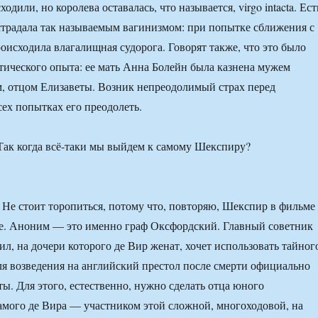
одили, но королева оставалась, что называется, virgo intacta. Ест
 страдала так называемым вагинизмом: при попытке сближения с
оисходила влагалищная судорога. Говорят также, что это было
тического опыта: ее мать Анна Болейн была казнена мужем
, отцом Елизаветы. Возник непреодолимый страх перед
ех попытках его преодолеть.
Так когда всё-таки мы выйдем к самому Шекспиру?
: Не стоит торопиться, потому что, повторяю, Шекспир в фильме
те. Аноним — это именно граф Оксфордский. Главный советник
ил, на дочери которого де Вир женат, хочет использовать тайног
для возведения на английский престол после смерти официально
ты. Для этого, естественно, нужно сделать отца юного
мого де Вира — участником этой сложной, многоходовой, на