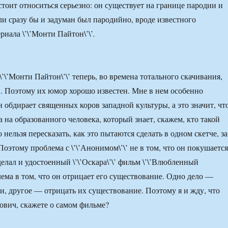
стоит относиться серьезно: он существует на границе пародии и
ли сразу бы и задуман был пародийно, вроде известного
риала \’\’Монти Пайтон\’\’.
: \’\’Монти Пайтон\’\’ теперь, во времена тотального скачивания,
и. Поэтому их юмор хорошо известен. Мне в нем особенно
 обдирает священных коров западной культуры, а это значит, чт
 на образованного человека, который знает, скажем, кто такой
 нельзя пересказать, как это пытаются сделать в одном скетче, за
Поэтому проблема с \’\’Анонимом\’\’ не в том, что он покушается
елал и удостоенный \’\’Оскара\’\’ фильм \’\’Влюбленный
лема в том, что он отрицает его существование. Одно дело —
ми, другое — отрицать их существование. Поэтому я и жду, что
вич, скажете о самом фильме?