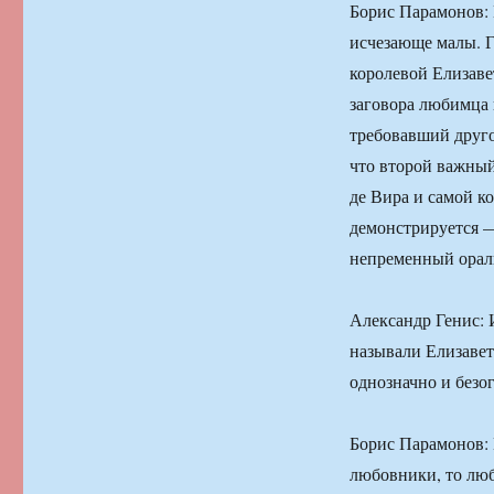
Борис Парамонов: 
исчезающе малы. Г
королевой Елизаве
заговора любимца 
требовавший друго
что второй важны
де Вира и самой к
демонстрируется 
непременный орал
Александр Генис: И
называли Елизавет
однозначно и безо
Борис Парамонов: 
любовники, то люб