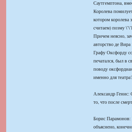
Саутгемптона, вмес
Королева помилует 
котором королева 
считаем) поэму \’
Причем неясно, за
авторство де Вира и
Графу Оксфорду сов
печатался, был в с
поводу оксфордиан
именно для театра
Александр Генис: 
то, что после сме
Борис Парамонов: 
объяснено, конечн