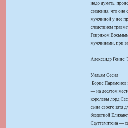
надо думать, происх
сведения, что она
мужчиной у нее пр
следствием травма
Генрихом Восьмым
мужчинами, при вс
Александр Генис: 
Уильям Сесил
​​ Борис Парамонов
— на десятом мес
королевы лорд Сес
сына своего зятя 
бездетной Елизаве
Саутгемптона — са