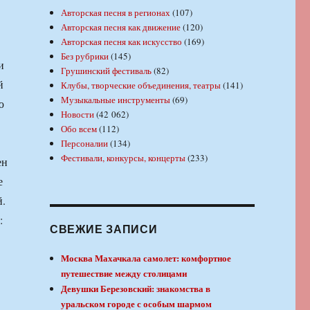
Авторская песня в регионах
(107)
Авторская песня как движение
(120)
Авторская песня как искусство
(169)
Без рубрики
(145)
и
Грушинский фестиваль
(82)
й
Клубы, творческие объединения, театры
(141)
Музыкальные инструменты
(69)
ю
Новости
(42 062)
Обо всем
(112)
Персоналии
(134)
Фестивали, конкурсы, концерты
(233)
ен
е
й.
:
СВЕЖИЕ ЗАПИСИ
Москва Махачкала самолет: комфортное
путешествие между столицами
Девушки Березовский: знакомства в
уральском городе с особым шармом