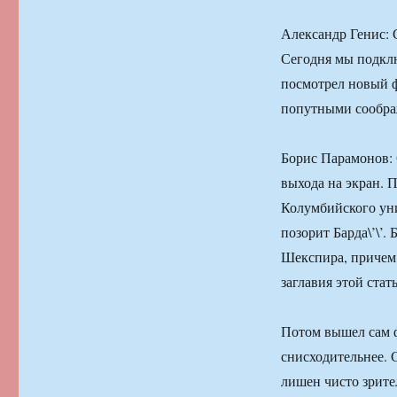
Александр Генис: С
Сегодня мы подклю
посмотрел новый ф
попутными сообра
Борис Парамонов: 
выхода на экран. 
Колумбийского уни
позорит Барда\’\’
Шекспира, причем п
заглавия этой стат
Потом вышел сам ф
снисходительнее. 
лишен чисто зрите