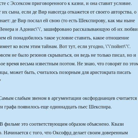
те с Эссексом приговоренного к казни, и она ставит условие.
их сына, если де Вир навсегда откажется от своего авторства, о
знает: де Вир послал ей свою (то есть Шекспирову, как мы ныне
\’Венера и Адонис\’\’, зашифровано рассказывающую об их любви
чем ей понадобилось такое условие ставить, какое отношение
меет ко всем этим тайнам. Вот тут, если угодно, \’\’пойнт\’\’.
сем не было резонов скрываться, он ведь не только писал, но и
вое время весьма известным поэтом. Не знаю, что говорят по это
цы, может быть, считалось позорным для аристократа писать
?
Самым слабым звеном в аргументации оксфордианцев считается
рти графа появилось еще одиннадцать пьес Шекспира.
В фильме это соответствующим образом объяснено. Квази
о. Начинается с того, что Оксофрд делает своим доверенным