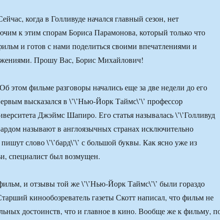
ейчас, когда в Голливуде начался главный сезон, нет
чим к этим спорам Бориса Парамонова, который только что
ильм и готов с нами поделиться своими впечатлениями и
жениями. Прошу Вас, Борис Михайлович!
Об этом фильме разговоры начались еще за две недели до его
Первым высказался в \’\’Нью-Йорк Таймс\’\’ профессор
верситета Джэймс Шапиро. Его статья называлась \’\’Голливуд
. Бардом называют в англоязычных странах исключительно
ишут слово \’\’бард\’\’ с большой буквы. Как ясно уже из
ьи, специалист был возмущен.
ильм, и отзывы той же \’\’Нью-Йорк Таймс\’\’ были гораздо
Старший кинообозреватель газеты Скотт написал, что фильм не
льных достоинств, что и главное в кино. Вообще же к фильму, п