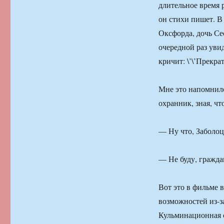
длительное время р
он стихи пишет. В
Оксфорда, дочь Се
очередной раз уви
кричит: \’\’Прекрат
Мне это напомнило
охранник, зная, ч
— Ну что, Заболоц
— Не буду, гражда
Вот это в фильме 
возможностей из-за
Кульминационная 