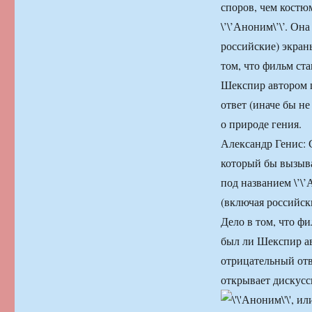
споров, чем костю
\’\’Аноним\’\’. Он
российские) экран
том, что фильм ст
Шекспир автором ш
ответ (иначе бы н
о природе гения.
Александр Генис: С
который бы вызыва
под названием \’\
(включая российск
Дело в том, что ф
был ли Шекспир ав
отрицательный отв
открывает дискусс