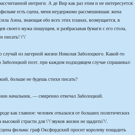
ассчитанной интриги. А де Вир как раз этим и не интересуется:
 фильме есть сцена, меня неудержимо рассмешившая: жена
сила Анна, знающая обо всех этих планах, возмущается, в
дев своего мужа пишущим, и разбрасывая бумаги с его стола,
и писать! \’\’
 случай из лагерной жизни Николая Заболоцкого. Какой-то
то Заболоцкий поэт, при каждом подходящем случае спрашивал:
кий, больше не будешь стихи писать?
нин начальник, — смиренно отвечал Заболоцкий.
вроде как главное: человек отказался от больших политических
 высокой страсти для \’\’звуков жизни не щадить\’\’.
сцена фильма: граф Оксфордский просит королеву пощадить