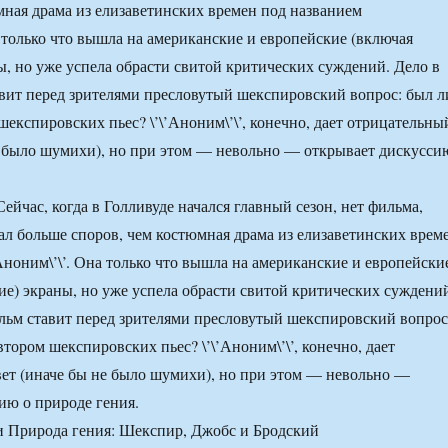
мная драма из елизаветинских времен под названием
а только что вышла на американские и европейские (включая
ы, но уже успела обрасти свитой критических суждений. Дело в
авит перед зрителями пресловутый шекспировский вопрос: был л
експировских пьес? \’\’Аноним\’\’, конечно, дает отрицательны
е было шумихи), но при этом — невольно — открывает дискусси
ейчас, когда в Голливуде начался главный сезон, нет фильма,
л больше споров, чем костюмная драма из елизаветинских врем
’Аноним\’\’. Она только что вышла на американские и европейски
ие) экраны, но уже успела обрасти свитой критических суждени
ильм ставит перед зрителями пресловутый шекспировский вопрос
тором шекспировских пьес? \’\’Аноним\’\’, конечно, дает
ет (иначе бы не было шумихи), но при этом — невольно —
ию о природе гения.