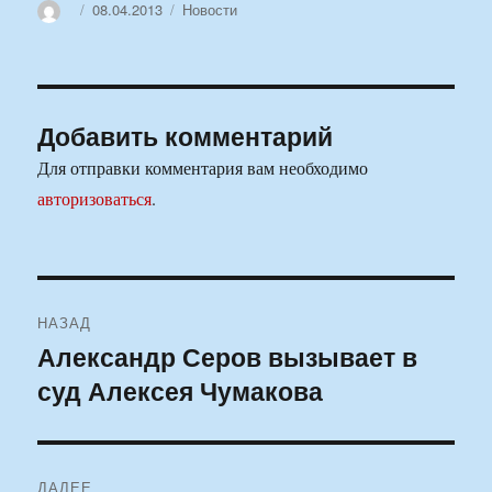
Автор
Опубликовано
Рубрики
08.04.2013
Новости
Добавить комментарий
Для отправки комментария вам необходимо
авторизоваться
.
Навигация
НАЗАД
по
Александр Серов вызывает в
Предыдущая
суд Алексея Чумакова
запись:
записям
ДАЛЕЕ