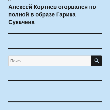
Алексей Кортнев оторвался по
Следующая
полной в образе Гарика
запись:
Сукачева
ПО
Искать: