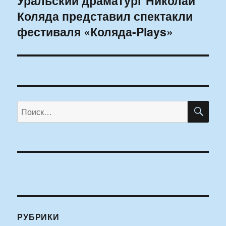
Уральский драматург Николай
Коляда представил спектакли
запись:
фестиваля «Коляда-Plays»
ПО
Искать:
РУБРИКИ