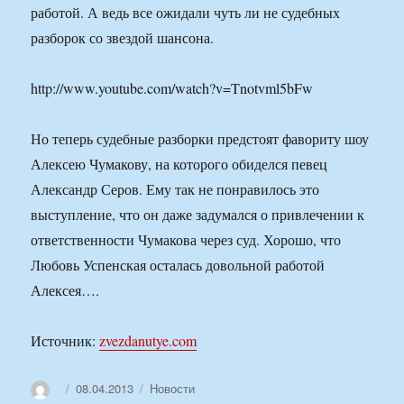
работой. А ведь все ожидали чуть ли не судебных
разборок со звездой шансона.
http://www.youtube.com/watch?v=Tnotvml5bFw
Но теперь судебные разборки предстоят фавориту шоу
Алексею Чумакову, на которого обиделся певец
Александр Серов. Ему так не понравилось это
выступление, что он даже задумался о привлечении к
ответственности Чумакова через суд. Хорошо, что
Любовь Успенская осталась довольной работой
Алексея….
Источник:
zvezdanutye.com
Автор
Опубликовано
Рубрики
08.04.2013
Новости