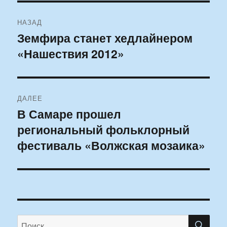
Навигация
НАЗАД
по
Земфира станет хедлайнером
Предыдущая
«Нашествия 2012»
запись:
записям
ДАЛЕЕ
В Самаре прошел
Следующая
региональный фольклорный
запись:
фестиваль «Волжская мозаика»
ПО
Искать: