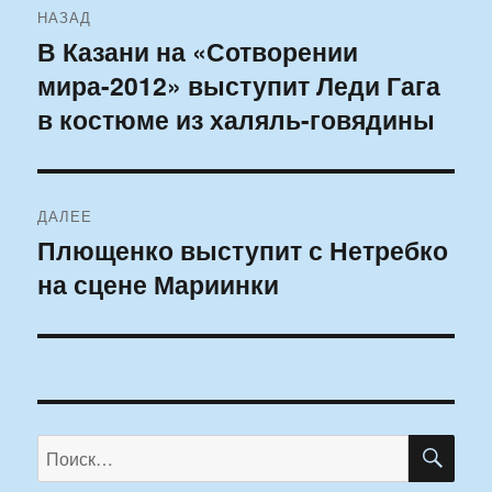
НАЗАД
по
В Казани на «Сотворении
Предыдущая
мира-2012» выступит Леди Гага
запись:
записям
в костюме из халяль-говядины
ДАЛЕЕ
Плющенко выступит с Нетребко
Следующая
на сцене Мариинки
запись:
ПО
Искать: