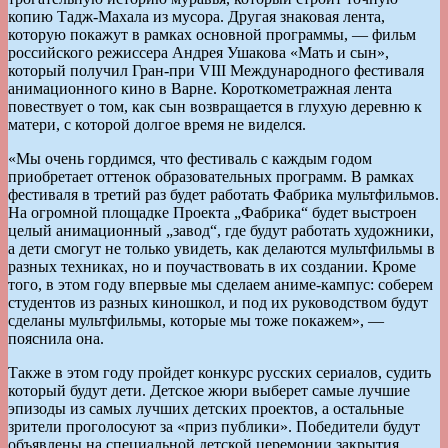
копию Тадж-Махала из мусора. Другая знаковая лента,
которую покажут в рамках основной программы, — фильм
российского режиссера Андрея Ушакова «Мать и сын»,
который получил Гран-при VIII Международного фестиваля
анимационного кино в Варне. Короткометражная лента
повествует о том, как сын возвращается в глухую деревню к
матери, с которой долгое время не виделся.
«Мы очень гордимся, что фестиваль с каждым годом
приобретает оттенок образовательных программ. В рамках
фестиваля в третий раз будет работать Фабрика мультфильмов.
На огромной площадке Проекта „Фабрика“ будет выстроен
целый анимационный „завод“, где будут работать художники,
а дети смогут не только увидеть, как делаются мультфильмы в
разных техниках, но и поучаствовать в их создании. Кроме
того, в этом году впервые мы сделаем аниме-кампус: соберем
студентов из разных киношкол, и под их руководством будут
сделаны мультфильмы, которые мы тоже покажем», —
пояснила она.
Также в этом году пройдет конкурс русских сериалов, судить
который будут дети. Детское жюри выберет самые лучшие
эпизоды из самых лучших детских проектов, а остальные
зрители проголосуют за «приз публики». Победители будут
объявлены на специальной детской церемонии закрытия.