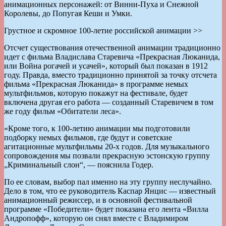
анимационных персонажей: от Винни-Пуха и Снежной
Королевы, до Попугая Кеши и Умки.
Грустное и скромное 100-летие российской анимации >>
Отсчет существования отечественной анимации традиционно
идет с фильма Владислава Старевича «Прекрасная Люканида,
или Война рогачей и усачей», который был показан в 1912
году. Правда, вместо традиционно принятой за точку отсчета
фильма «Прекрасная Люканида» в программе немых
мультфильмов, которую покажут на фестивале, будет
включена другая его работа — созданный Старевичем в том
же году фильм «Обитатели леса».
«Кроме того, к 100-летию анимации мы подготовили
подборку немых фильмов, где будут и советские
агитационные мультфильмы 20-х годов. Для музыкального
сопровождения мы позвали прекрасную эстонскую группу
„Криминальный слон“, — пояснила Годер.
По ее словам, выбор пал именно на эту группу неслучайно.
Дело в том, что ее руководитель Каспар Янцис — известный
анимационный режиссер, и в основной фестивальной
программе «Победители» будет показана его лента «Вилла
Андропофф», которую он снял вместе с Владимиром