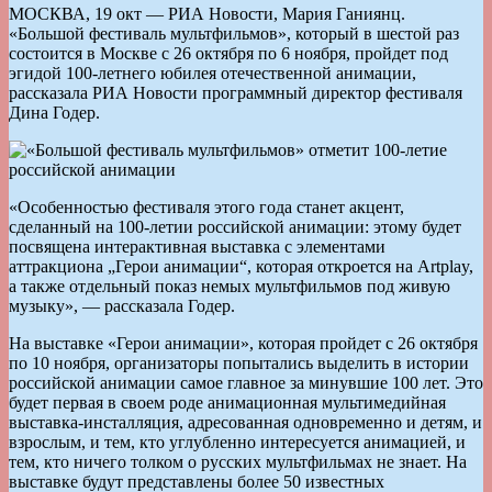
МОСКВА, 19 окт — РИА Новости, Мария Ганиянц.
«Большой фестиваль мультфильмов», который в шестой раз
состоится в Москве с 26 октября по 6 ноября, пройдет под
эгидой 100-летнего юбилея отечественной анимации,
рассказала РИА Новости программный директор фестиваля
Дина Годер.
«Особенностью фестиваля этого года станет акцент,
сделанный на 100-летии российской анимации: этому будет
посвящена интерактивная выставка с элементами
аттракциона „Герои анимации“, которая откроется на Artplay,
а также отдельный показ немых мультфильмов под живую
музыку», — рассказала Годер.
На выставке «Герои анимации», которая пройдет с 26 октября
по 10 ноября, организаторы попытались выделить в истории
российской анимации самое главное за минувшие 100 лет. Это
будет первая в своем роде анимационная мультимедийная
выставка-инсталляция, адресованная одновременно и детям, и
взрослым, и тем, кто углубленно интересуется анимацией, и
тем, кто ничего толком о русских мультфильмах не знает. На
выставке будут представлены более 50 известных