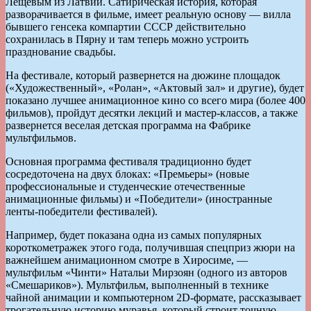
Лещевым из Латвии. Сатирическая история, которая
разворачивается в фильме, имеет реальную основу — вилла
бывшего генсека компартии СССР действительно
сохранилась в Пярну и там теперь можно устроить
празднование свадьбы.
На фестивале, который развернется на дюжине площадок
(«Художественный», «Ролан», «Актовый зал» и другие), будет
показано лучшее анимационное кино со всего мира (более 400
фильмов), пройдут десятки лекций и мастер-классов, а также
развернется веселая детская программа на Фабрике
мультфильмов.
Основная программа фестиваля традиционно будет
сосредоточена на двух блоках: «Премьеры» (новые
профессиональные и студенческие отечественные
анимационные фильмы) и «Победители» (иностранные
ленты-победители фестивалей).
Например, будет показана одна из самых популярных
короткометражек этого года, получившая спецприз жюри на
важнейшем анимационном смотре в Хиросиме, —
мультфильм «Чинти» Натальи Мирзоян (одного из авторов
«Смешариков»). Мультфильм, выполненный в технике
чайной анимации и компьютерном 2D-формате, рассказывает
трогательную историю муравья, который строит точную