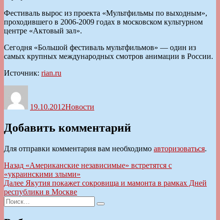
Фестиваль вырос из проекта «Мультфильмы по выходным»,
проходившего в 2006-2009 годах в московском культурном
центре «Актовый зал».
Сегодня «Большой фестиваль мультфильмов» — один из
самых крупных международных смотров анимации в России.
Источник:
rian.ru
Автор
Опубликовано
Рубрики
19.10.2012
Новости
Добавить комментарий
Для отправки комментария вам необходимо
авторизоваться
.
Навигация
Предыдущая
Назад
«Американские независимые» встретятся с
запись:
«украинскими злыми»
по
Следующая
Далее
Якутия покажет сокровища и мамонта в рамках Дней
записям
запись:
республики в Москве
Искать:
Поиск