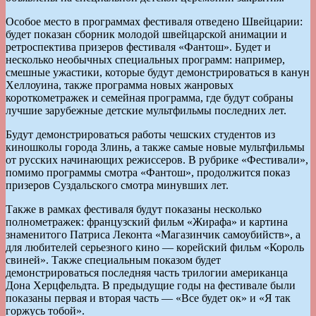
Особое место в программах фестиваля отведено Швейцарии:
будет показан сборник молодой швейцарской анимации и
ретроспектива призеров фестиваля «Фантош». Будет и
несколько необычных специальных программ: например,
смешные ужастики, которые будут демонстрироваться в канун
Хеллоуина, также программа новых жанровых
короткометражек и семейная программа, где будут собраны
лучшие зарубежные детские мультфильмы последних лет.
Будут демонстрироваться работы чешских студентов из
киношколы города Злинь, а также самые новые мультфильмы
от русских начинающих режиссеров. В рубрике «Фестивали»,
помимо программы смотра «Фантош», продолжится показ
призеров Суздальского смотра минувших лет.
Также в рамках фестиваля будут показаны несколько
полнометражек: французский фильм «Жирафа» и картина
знаменитого Патриса Леконта «Магазинчик самоубийств», а
для любителей серьезного кино — корейский фильм «Король
свиней». Также специальным показом будет
демонстрироваться последняя часть трилогии американца
Дона Херцфельдта. В предыдущие годы на фестивале были
показаны первая и вторая часть — «Все будет ок» и «Я так
горжусь тобой».