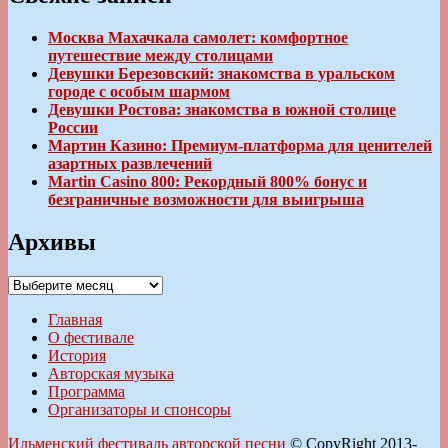
Москва Махачкала самолет: комфортное
путешествие между столицами
Девушки Березовский: знакомства в уральском
городе с особым шармом
Девушки Ростова: знакомства в южной столице
России
Мартин Казино: Премиум-платформа для ценителей
азартных развлечений
Martin Casino 800: Рекордный 800% бонус и
безграничные возможности для выигрыша
Архивы
Архивы
Главная
О фестивале
История
Авторская музыка
Программа
Организаторы и спонсоры
Ильменский фестиваль авторской песни
© CopyRight 2013-