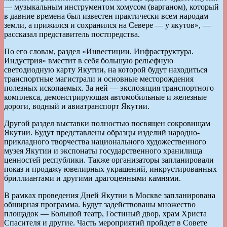
— музыкальным инструментом хомусом (варганом), который
в давние времена был известен практически всем народам
земли, а прижился и сохранился на Севере — у якутов», —
рассказал представитель постпредства.
По его словам, раздел «Инвестиции. Инфраструктура.
Индустрия» вместит в себя большую рельефную
светодиодную карту Якутии, на которой будут находиться
транспортные магистрали и основные месторождения
полезных ископаемых. За ней — экспозиция транспортного
комплекса, демонстрирующая автомобильные и железные
дороги, водный и авиатранспорт Якутии.
Другой раздел выставки полностью посвящен сокровищам
Якутии. Будут представлены образцы изделий народно-
прикладного творчества национального художественного
музея Якутии и экспонаты государственного хранилища
ценностей республики. Также организаторы запланировали
показ и продажу ювелирных украшений, инкрустированных
бриллиантами и другими драгоценными камнями.
В рамках проведения Дней Якутии в Москве запланирована
обширная программа. Будут задействованы множество
площадок — Большой театр, Гостиный двор, храм Христа
Спасителя и другие. Часть мероприятий пройдет в Совете