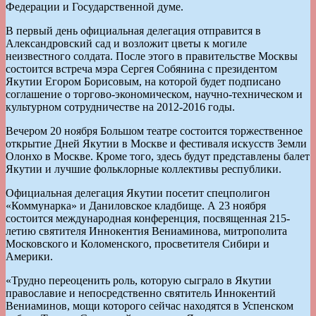
Федерации и Государственной думе.
В первый день официальная делегация отправится в
Александровский сад и возложит цветы к могиле
неизвестного солдата. После этого в правительстве Москвы
состоится встреча мэра Сергея Собянина с президентом
Якутии Егором Борисовым, на которой будет подписано
соглашение о торгово-экономическом, научно-техническом и
культурном сотрудничестве на 2012-2016 годы.
Вечером 20 ноября Большом театре состоится торжественное
открытие Дней Якутии в Москве и фестиваля искусств Земли
Олонхо в Москве. Кроме того, здесь будут представлены балет
Якутии и лучшие фольклорные коллективы республики.
Официальная делегация Якутии посетит спецполигон
«Коммунарка» и Даниловское кладбище. А 23 ноября
состоится международная конференция, посвященная 215-
летию святителя Иннокентия Вениаминова, митрополита
Московского и Коломенского, просветителя Сибири и
Америки.
«Трудно переоценить роль, которую сыграло в Якутии
православие и непосредственно святитель Иннокентий
Вениаминов, мощи которого сейчас находятся в Успенском