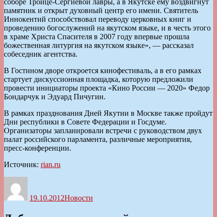
соборе Троице-Сергиевой лавры, а в Якутске ему воздвигнут
памятник и открыт духовный центр его имени. Святитель
Иннокентий способствовал переводу церковных книг и
проведению богослужений на якутском языке, и в честь этого
в храме Христа Спасителя в 2007 году впервые прошла
божественная литургия на якутском языке», — рассказал
собеседник агентства.
В Гостином дворе откроется кинофестиваль, а в его рамках
стартует дискуссионная площадка, которую предложили
провести инициаторы проекта «Кино России — 2020» Федор
Бондарчук и Эдуард Пичугин.
В рамках празднования Дней Якутии в Москве также пройдут
Дни республики в Совете Федерации и Госдуме.
Организаторы запланировали встречи с руководством двух
палат российского парламента, различные мероприятия,
пресс-конференции.
Источник:
rian.ru
Автор
Опубликовано
Рубрики
19.10.2012
Новости