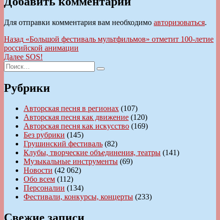
Добавить комментарий
Для отправки комментария вам необходимо
авторизоваться
.
Навигация
Предыдущая
Назад
«Большой фестиваль мультфильмов» отметит 100-летие
запись:
российской анимации
по
Следующая
Далее
SOS!
записям
Искать:
запись:
Поиск
Рубрики
Авторская песня в регионах
(107)
Авторская песня как движение
(120)
Авторская песня как искусство
(169)
Без рубрики
(145)
Грушинский фестиваль
(82)
Клубы, творческие объединения, театры
(141)
Музыкальные инструменты
(69)
Новости
(42 062)
Обо всем
(112)
Персоналии
(134)
Фестивали, конкурсы, концерты
(233)
Свежие записи