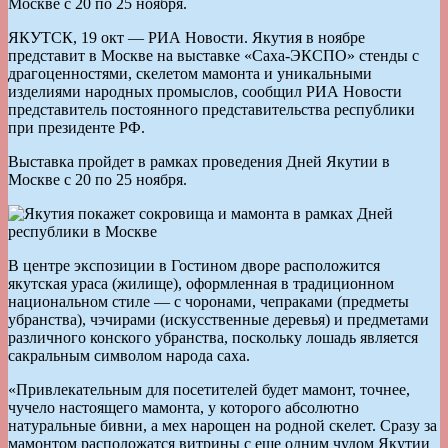
Москве с 20 по 25 ноября.
ЯКУТСК, 19 окт — РИА Новости. Якутия в ноябре
представит в Москве на выставке «Саха-ЭКСПО» стенды с
драгоценностями, скелетом мамонта и уникальными
изделиями народных промыслов, сообщил РИА Новости
представитель постоянного представительства республики
при президенте РФ.
Выставка пройдет в рамках проведения Дней Якутии в
Москве с 20 по 25 ноября.
В центре экспозиции в Гостином дворе расположится
якутская ураса (жилище), оформленная в традиционном
национальном стиле — с чоронами, чепраками (предметы
убранства), чэчирами (искусственные деревья) и предметами
различного конского убранства, поскольку лошадь является
сакральным символом народа саха.
«Привлекательным для посетителей будет мамонт, точнее,
чучело настоящего мамонта, у которого абсолютно
натуральные бивни, а мех нарощен на родной скелет. Сразу за
мамонтом расположатся витрины с еще одним чудом Якутии