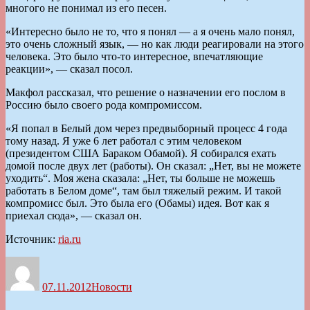
многого не понимал из его песен.
«Интересно было не то, что я понял — а я очень мало понял,
это очень сложный язык, — но как люди реагировали на этого
человека. Это было что-то интересное, впечатляющие
реакции», — сказал посол.
Макфол рассказал, что решение о назначении его послом в
Россию было своего рода компромиссом.
«Я попал в Белый дом через предвыборный процесс 4 года
тому назад. Я уже 6 лет работал с этим человеком
(президентом США Бараком Обамой). Я собирался ехать
домой после двух лет (работы). Он сказал: „Нет, вы не можете
уходить“. Моя жена сказала: „Нет, ты больше не можешь
работать в Белом доме“, там был тяжелый режим. И такой
компромисс был. Это была его (Обамы) идея. Вот как я
приехал сюда», — сказал он.
Источник:
ria.ru
Автор
Опубликовано
Рубрики
07.11.2012
Новости