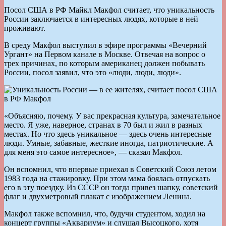
Посол США в РФ Майкл Макфол считает, что уникальность
России заключается в интересных людях, которые в ней
проживают.
В среду Макфол выступил в эфире программы «Вечерний
Ургант» на Первом канале в Москве. Отвечая на вопрос о
трех причинах, по которым американец должен побывать
России, посол заявил, что это «люди, люди, люди».
«Объясняю, почему. У вас прекрасная культура, замечательное
место. Я уже, наверное, странах в 70 был и жил в разных
местах. Но что здесь уникальное — здесь очень интересные
люди. Умные, забавные, жесткие иногда, патриотические. А
для меня это самое интересное», — сказал Макфол.
Он вспомнил, что впервые приехал в Советский Союз летом
1983 года на стажировку. При этом мама боялась отпускать
его в эту поездку. Из СССР он тогда привез шапку, советский
флаг и двухметровый плакат с изображением Ленина.
Макфол также вспомнил, что, будучи студентом, ходил на
концерт группы «Аквариум» и слушал Высоцкого, хотя