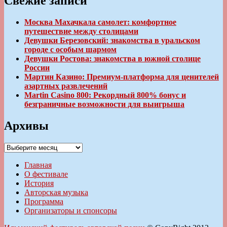
Свежие записи
Москва Махачкала самолет: комфортное
путешествие между столицами
Девушки Березовский: знакомства в уральском
городе с особым шармом
Девушки Ростова: знакомства в южной столице
России
Мартин Казино: Премиум-платформа для ценителей
азартных развлечений
Martin Casino 800: Рекордный 800% бонус и
безграничные возможности для выигрыша
Архивы
Архивы
Главная
О фестивале
История
Авторская музыка
Программа
Организаторы и спонсоры