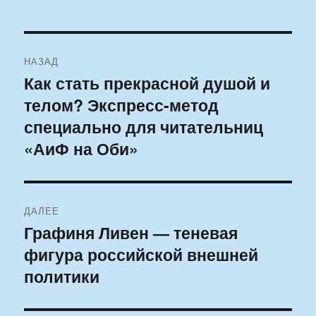
Навигация
НАЗАД
по
Как стать прекрасной душой и
Предыдущая
телом? Экспресс-метод
запись:
записям
специально для читательниц
«АиФ на Оби»
ДАЛЕЕ
Графиня Ливен — теневая
Следующая
фигура российской внешней
запись:
политики