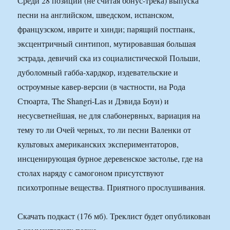
Среди 28 позиций (не считая бонус-трека) выпуска
песни на английском, шведском, испанском,
французском, иврите и хинди; парящий постпанк,
эксцентричный синтипоп, мутировавшая большая
эстрада, девичий ска из социалистической Польши,
дуболомный габба-хардкор, издевательские и
остроумные кавер-версии (в частности, на Рода
Стюарта, The Shangri-Las и Дэвида Боуи) и
несусветнейшая, не для слабонервных, вариация на
тему то ли Очей черных, то ли песни Валенки от
культовых американских экспериментаторов,
инсценирующая бурное деревенское застолье, где на
столах наряду с самогоном присутствуют
психотропные вещества. Приятного прослушивания.
Скачать подкаст (176 мб). Треклист будет опубликован