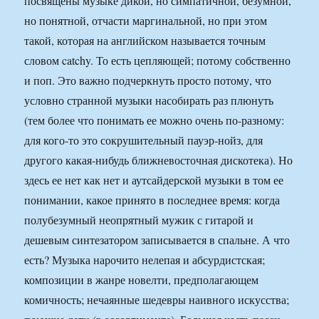
посвящены музыке дикой, но симпатичной, безумной,
но понятной, отчасти маргинальной, но при этом
такой, которая на английском называется точным
словом catchy. То есть цепляющей; потому собственно
и поп. Это важно подчеркнуть просто потому, что
условно странной музыки насобирать раз плюнуть
(тем более что понимать ее можно очень по-разному:
для кого-то это сокрушительный пауэр-нойз, для
другого какая-нибудь ближневосточная дискотека). Но
здесь ее нет как нет и аутсайдерской музыки в том ее
понимании, какое принято в последнее время: когда
полубезумный неопрятный мужик с гитарой и
дешевым синтезатором записывается в спальне. А что
есть? Музыка нарочито нелепая и абсурдистская;
композиции в жанре новелти, предполагающем
комичность; нечаянные шедевры наивного искусства;