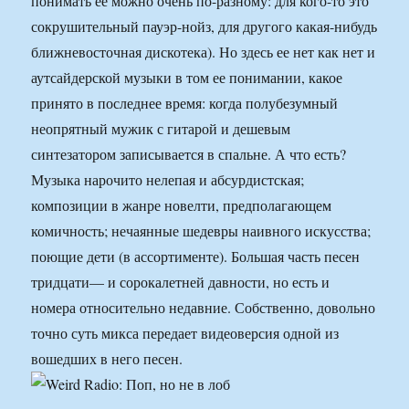
понимать ее можно очень по-разному: для кого-то это
сокрушительный пауэр-нойз, для другого какая-нибудь
ближневосточная дискотека). Но здесь ее нет как нет и
аутсайдерской музыки в том ее понимании, какое
принято в последнее время: когда полубезумный
неопрятный мужик с гитарой и дешевым
синтезатором записывается в спальне. А что есть?
Музыка нарочито нелепая и абсурдистская;
композиции в жанре новелти, предполагающем
комичность; нечаянные шедевры наивного искусства;
поющие дети (в ассортименте). Большая часть песен
тридцати— и сорокалетней давности, но есть и
номера относительно недавние. Собственно, довольно
точно суть микса передает видеоверсия одной из
вошедших в него песен.