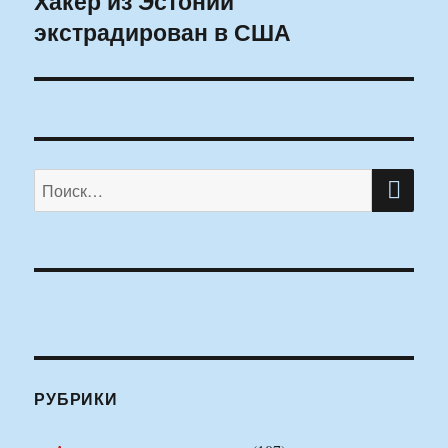
Хакер из Эстонии
экстрадирован в США
запись:
ПО
Искать:
РУБРИКИ