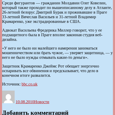
Среди фигурантов — гражданин Молдавии Олег Ковелин,
который также проходит по вышеописанному делу в Атланте,
26-летний белорус Дмитрий Бурак и проживавшие в Праге
33-летний Вячеслав Васильев и 31-летний Владимир
Крамаренко, уже экстрадированные в США.
Адвокат Васильева Фредерика Миллер говорит, что у ее
подзащитного была в Праге вполне законная студия веб-
дизайна.
«У него не было ни малейшего намерения заниматься
мошенничеством или брать чужое, — уверяет защитница, — у
него не было нужды отмывать какие-то деньги».
Защитник Крамаренко Джеймс Рот обещает энергично
оспаривать все обвинения и предсказывает, что дело в
конечном итоге развалится.
Источник:
bbc.co.uk
Автор
Опубликовано
Рубрики
10.08.2010
Новости
Добавить комментарий