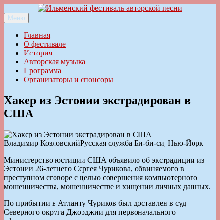
Перейти
к
Меню
Ильменский фестиваль авторской песни
содержимому
Главная
О фестивале
История
Авторская музыка
Программа
Организаторы и спонсоры
Хакер из Эстонии экстрадирован в
США
Владимир КозловскийРусская служба Би-би-си, Нью-Йорк
Министерство юстиции США объявило об экстрадиции из
Эстонии 26-летнего Сергея Чурикова, обвиняемого в
преступном сговоре с целью совершения компьютерного
мошенничества, мошенничестве и хищении личных данных.
По прибытии в Атланту Чуриков был доставлен в суд
Северного округа Джорджии для первоначального