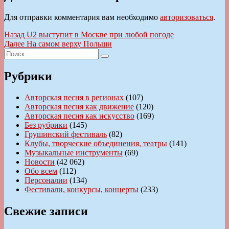
Для отправки комментария вам необходимо
авторизоваться
.
Навигация
Предыдущая
Назад
U2 выступит в Москве при любой погоде
запись:
Следующая
Далее
На самом верху Польши
по
Искать:
запись:
Поиск
записям
Рубрики
Авторская песня в регионах
(107)
Авторская песня как движение
(120)
Авторская песня как искусство
(169)
Без рубрики
(145)
Грушинский фестиваль
(82)
Клубы, творческие объединения, театры
(141)
Музыкальные инструменты
(69)
Новости
(42 062)
Обо всем
(112)
Персоналии
(134)
Фестивали, конкурсы, концерты
(233)
Свежие записи