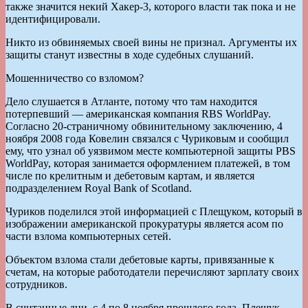
также значится некий Хакер-3, которого власти так пока и не
идентифицировали.
Никто из обвиняемых своей вины не признал. Аргументы их
защиты станут известны в ходе судебных слушаний.
Мошенничество со взломом?
Дело слушается в Атланте, потому что там находится
потерпевший — американская компания RBS WorldPay.
Согласно 20-страничному обвинительному заключению, 4
ноября 2008 года Ковелин связался с Чуриковым и сообщил
ему, что узнал об уязвимом месте компьютерной защиты PBS
WorldPay, которая занимается оформлением платежей, в том
числе по крелитным и дебетовым картам, и является
подразделением Royal Bank of Scotland.
Чуриков поделился этой информацией с Плещуком, который в
изображении американской прокуратуры является асом по
части взлома компьютерных сетей.
Объектом взлома стали дебетовые карты, привязанные к
счетам, на которые работодатели перечисляют зарплату своих
сотрудников.
В считанные дни, с 4 по 8 ноября прошлого года, Плещук,