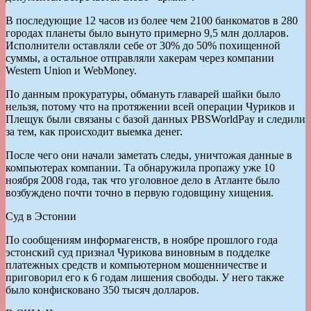
В последующие 12 часов из более чем 2100 банкоматов в 280
городах планеты было вынуто примерно 9,5 млн долларов.
Исполнители оставляли себе от 30% до 50% похищенной
суммы, а остальное отправляли хакерам через компании
Western Union и WebMoney.
По данным прокуратуры, обмануть главарей шайки было
нельзя, потому что на протяжении всей операции Чуриков и
Плещук были связаны с базой данных PBSWorldPay и следили
за тем, как происходит выемка денег.
После чего они начали заметать следы, уничтожая данные в
компьютерах компании. Та обнаружила пропажу уже 10
ноября 2008 года, так что уголовное дело в Атланте было
возбуждено почти точно в первую годовщину хищения.
Суд в Эстонии
По сообщениям информагенств, в ноябре прошлого года
эстонский суд признал Чурикова виновным в подделке
платежных средств и компьютерном мошенничестве и
приговорил его к 6 годам лишения свободы. У него также
было конфисковано 350 тысяч долларов.