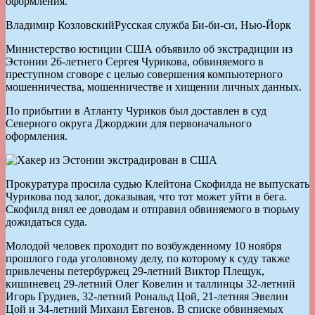
оформления.
Владимир КозловскийРусская служба Би-би-си, Нью-Йорк
Министерство юстиции США объявило об экстрадиции из
Эстонии 26-летнего Сергея Чурикова, обвиняемого в
преступном сговоре с целью совершения компьютерного
мошенничества, мошенничестве и хищении личных данных.
По прибытии в Атланту Чуриков был доставлен в суд
Северного округа Джорджии для первоначального
оформления.
Прокуратура просила судью Клейтона Скофилда не выпускать
Чурикова под залог, доказывая, что тот может уйти в бега.
Скофилд внял ее доводам и отправил обвиняемого в тюрьму
дожидаться суда.
Молодой человек проходит по возбужденному 10 ноября
прошлого года уголовному делу, по которому к суду также
привлечены петербуржец 29-летний Виктор Плещук,
кишиневец 29-летний Олег Ковелин и таллинцы 32-летний
Игорь Грудиев, 32-летний Рональд Цой, 21-летняя Эвелин
Цой и 34-летний Михаил Евгенов. В списке обвиняемых