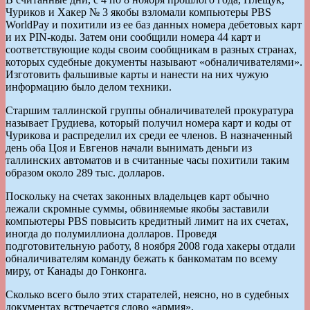
Чуриков и Хакер № 3 якобы взломали компьютеры PBS
WorldPay и похитили из ее баз данных номера дебетовых карт
и их PIN-коды. Затем они сообщили номера 44 карт и
соответствующие коды своим сообщникам в разных странах,
которых судебные документы называют «обналичивателями».
Изготовить фальшивые карты и нанести на них чужую
информацию было делом техники.
Старшим таллинской группы обналичивателей прокуратура
называет Грудиева, который получил номера карт и коды от
Чурикова и распределил их среди ее членов. В назначенный
день оба Цоя и Евгенов начали вынимать деньги из
таллинских автоматов и в считанные часы похитили таким
образом около 289 тыс. долларов.
Поскольку на счетах законных владельцев карт обычно
лежали скромные суммы, обвиняемые якобы заставили
компьютеры PBS повысить кредитный лимит на их счетах,
иногда до полумиллиона долларов. Проведя
подготовительную работу, 8 ноября 2008 года хакеры отдали
обналичивателям команду бежать к банкоматам по всему
миру, от Канады до Гонконга.
Сколько всего было этих старателей, неясно, но в судебных
документах встречается слово «армия».