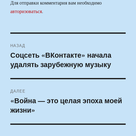
Для отправки комментария вам необходимо
авторизоваться
.
Навигация
НАЗАД
по
Соцсеть «ВКонтакте» начала
Предыдущая
удалять зарубежную музыку
запись:
записям
ДАЛЕЕ
«Война — это целая эпоха моей
Следующая
жизни»
запись: