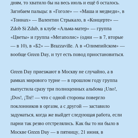
дням, то хватило бы на весь июль и ещё б осталось.
Загибаем пальцы: в «Гоголе» — «Маша и медведи», в
«Тоннах» — Валентин Стрыкало, в «Концерте» —
Zdob Si Zdub, в клубе «Альма-матер» — группа
«Цветы» и группа «Мегаполис» (одни — в 7, вторые
— в 10), в «Б2» — Brazzaville. А в «Олимпийском» —
вообще Green Day, и тут есть повод приостановиться.
Green Day приезжают в Москву не случайно, а в
рамках мирового турне — в прошлом году группа
выпустила сразу три полноценных альбома ¡Uno!,
¡Dos!, ¡Tré! — что с одной стороны повергло
поклонников в оргазм, а с другой — заставило
задуматься, когда же выйдет следующая работа, если
парни так резво отстрелялись. Как бы то ни было в
Москве Green Day — в пятницу, 21 июня, в