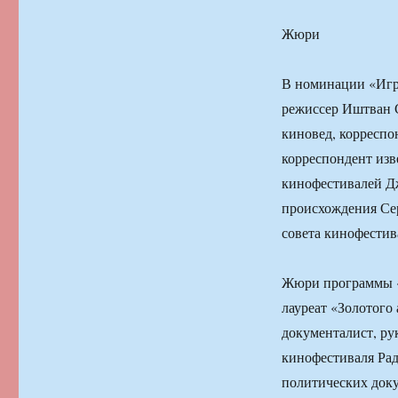
Жюри
В номинации «Игр
режиссер Иштван С
киновед, корресп
корреспондент изв
кинофестивалей Дж
происхождения Се
совета кинофестив
Жюри программы «
лауреат «Золотого
документалист, ру
кинофестиваля Рад
политических док