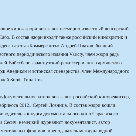
овое кино» жюри возглавит всемирно известный венгерский
або. В состав жюри входят также российский кинокритик и
ондент газеты «Коммерсантъ» Андрей Плахов, бывший
естного периодического издания Variety, член жюри ряда
ей Вайссберг, французский режиссер и актер армянского
рж Аведикян и эстонская сценаристка, член Международного
алей Sumit Тина Лок.
Документальное кино» возглавит российский кинорежиссер,
 абрикоса-2012» Сергей Лозница. В состав жюри вошли
ководитель конкурса документального кино Сараевского
а Сесич, немецкий журналист-документалист, автор
ументальных фильмов, преподаватель международной