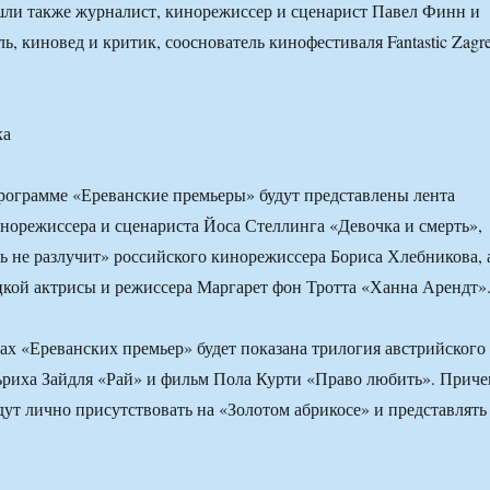
ли также журналист, кинорежиссер и сценарист Павел Финн и
ь, киновед и критик, сооснователь кинофестиваля Fantastic Zagr
ка
ограмме «Ереванские премьеры» будут представлены лента
норежиссера и сценариста Йоса Стеллинга «Девочка и смерть»,
ь не разлучит» российского кинорежиссера Бориса Хлебникова, 
кой актрисы и режиссера Маргарет фон Тротта «Ханна Арендт»
ках «Ереванских премьер» будет показана трилогия австрийского
ьриха Зайдля «Рай» и фильм Пола Курти «Право любить». Прич
ут лично присутствовать на «Золотом абрикосе» и представлять