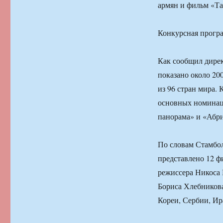
армян и фильм «Та
Конкурсная прогр
Как сообщил дирек
показано около 20
из 96 стран мира.
основных номинац
панорама» и «Абри
По словам Стамбол
представлено 12 ф
режиссера Никоса 
Бориса Хлебникова
Кореи, Сербии, Ир