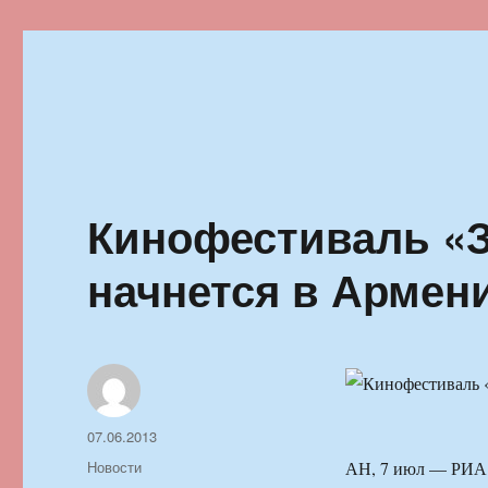
Ильменский фестиваль автор
Кинофестиваль «З
начнется в Армен
Автор
Опубликовано
07.06.2013
Рубрики
Новости
АН, 7 июл — РИА 