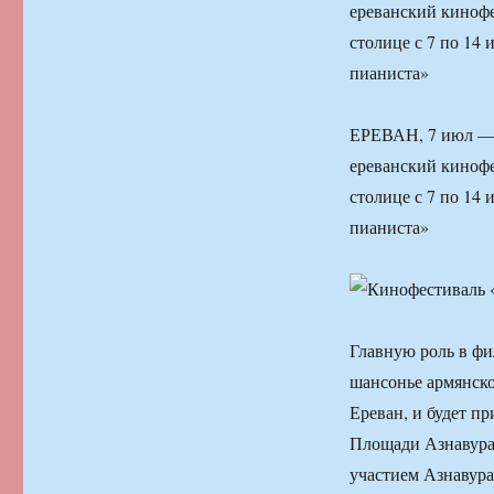
ереванский кинофе
столице с 7 по 14
пианиста»
ЕРЕВАН, 7 июл — 
ереванский кинофе
столице с 7 по 14
пианиста»
Главную роль в ф
шансонье армянск
Ереван, и будет пр
Площади Азнавура.
участием Азнавура