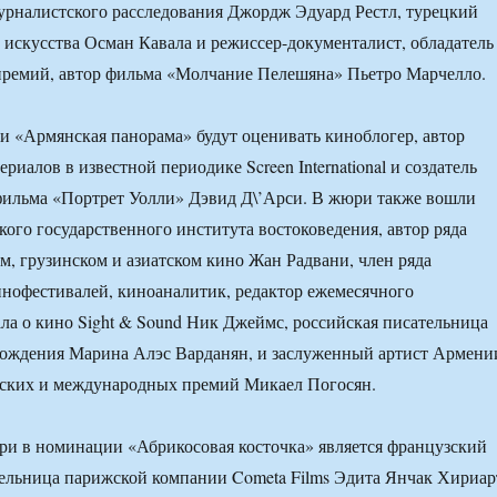
рналистского расследования Джордж Эдуард Рестл, турецкий
и искусства Осман Кавала и режиссер-документалист, обладатель
премий, автор фильма «Молчание Пелешяна» Пьетро Марчелло.
 «Армянская панорама» будут оценивать киноблогер, автор
риалов в известной периодике Screen International и создатель
фильма «Портрет Уолли» Дэвид Д\’Арси. В жюри также вошли
ого государственного института востоковедения, автор ряда
ом, грузинском и азиатском кино Жан Радвани, член ряда
нофестивалей, киноаналитик, редактор ежемесячного
ла о кино Sight & Sound Ник Джеймс, российская писательница
хождения Марина Алэс Варданян, и заслуженный артист Армени
нских и международных премий Микаел Погосян.
и в номинации «Абрикосовая косточка» является французский
ельница парижской компании Cometa Films Эдита Янчак Хириар