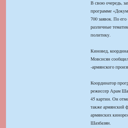
В свою очередь, з
программе «Докуме
700 заявок. По ег
различные тематик
политику.
Киновед, координ
Мовсисян сообщил,
-армянского произ
Координатор прог
режиссер Арам Шах
45 картин. Он отм
также армянский ф
армянских кинореж
Шахбазян.