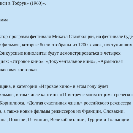
кси в Тобрук» (1960)».
амма
тор программ фестиваля Микаэл Стамболцян, на фестивале буде
0 фильмов, которые были отобраны из 1200 заявок, поступивших
 Конкурсные киноленты будут демонстрироваться в четырех
иях: «Игровое кино», «Документальное кино», «Армянская
косовая косточка».
цяна, в категории «Игровое кино» в этом году будет
ильмов, в том числе картины «11 встреч с моим отцом» греческо
Корнилиоса, «Долгая счастливая жизнь» российского режиссера
, а также новые фильмы режиссеров из Франции, Словакии,
ана, Польши, Германии, Великобритании, Турции и Голландии.