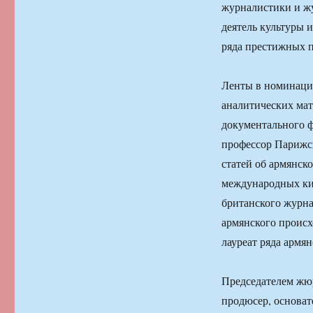
журналистики и жу
деятель культуры 
ряда престижных 
Ленты в номинации
аналитических мате
документального 
профессор Парижск
статей об армянск
международных ки
британского журна
армянского проис
лауреат ряда армя
Председателем жюр
продюсер, основат