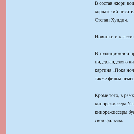
В состав жюри вош
хорватский писател
Степан Хундич.
Новинки и класси
В традиционной пр
нидерландского ки
картина «Пока ноч
также фильм немец
Кроме того, в рам
кинорежиссера Ул
кинорежиссеры буд
свои фильмы.