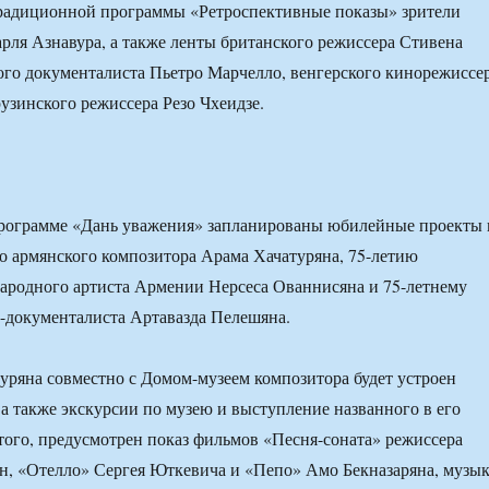
традиционной программы «Ретроспективные показы» зрители
ля Азнавура, а также ленты британского режиссера Стивена
ого документалиста Пьетро Марчелло, венгерского кинорежиссе
узинского режиссера Резо Чхеидзе.
рограмме «Дань уважения» запланированы юбилейные проекты 
о армянского композитора Арама Хачатуряна, 75-летию
ародного артиста Армении Нерсеса Ованнисяна и 75-летнему
-документалиста Артавазда Пелешяна.
уряна совместно с Домом-музеем композитора будет устроен
а также экскурсии по музею и выступление названного в его
 того, предусмотрен показ фильмов «Песня-соната» режиссера
н, «Отелло» Сергея Юткевича и «Пепо» Амо Бекназаряна, музы