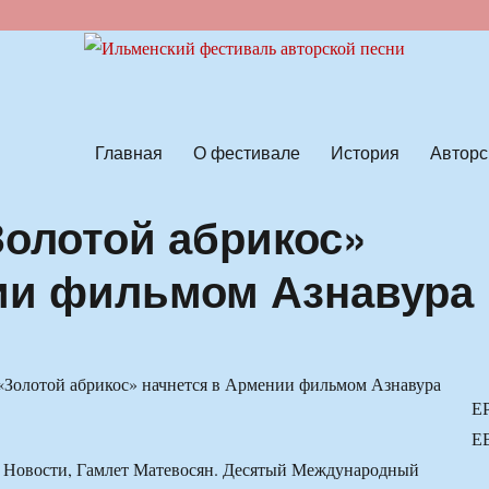
ской песни
Главная
О фестивале
История
Авторс
олотой абрикос»
ии фильмом Азнавура
Е
Е
Новости, Гамлет Матевосян. Десятый Международный