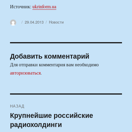
Источник:
ukrinform.ua
Автор
Опубликовано
Рубрики
29.04.2013
Новости
Добавить комментарий
Для отправки комментария вам необходимо
авторизоваться
.
Навигация
НАЗАД
по
Крупнейшие российские
Предыдущая
радиохолдинги
запись:
записям