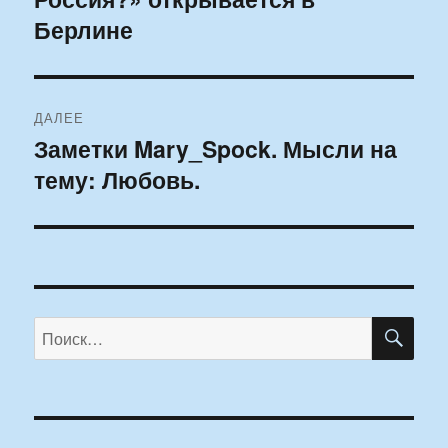
записям
Берлине
ДАЛЕЕ
Заметки Mary_Spock. Мысли на
Следующая
тему: Любовь.
запись:
ПО
Искать: