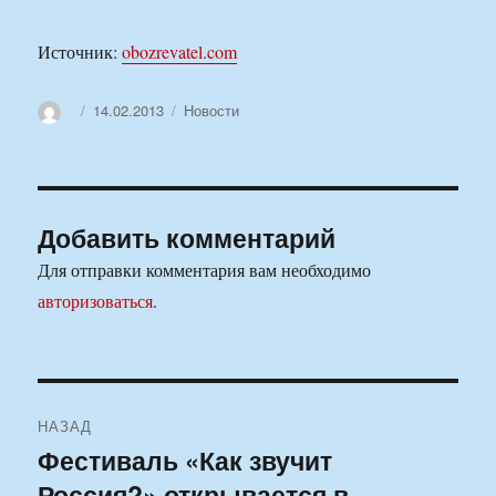
Источник:
obozrevatel.com
Автор
Опубликовано
Рубрики
14.02.2013
Новости
Добавить комментарий
Для отправки комментария вам необходимо
авторизоваться
.
Навигация
НАЗАД
по
Фестиваль «Как звучит
Предыдущая
Россия?» открывается в
запись: