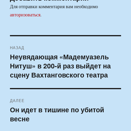
Для отправки комментария вам необходимо
авторизоваться
.
Навигация
НАЗАД
по
Неувядающая «Мадемуазель
Предыдущая
Нитуш» в 200-й раз выйдет на
запись:
записям
сцену Вахтанговского театра
ДАЛЕЕ
Он идет в тишине по убитой
Следующая
весне
запись: