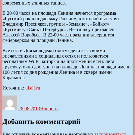
современных уличных танцев.
В 20-00 часов на площади Ленина начнется программа
«Русский рок в поддержку России», в которой выступят
Владимир Пресняков, группы «Земляне», «Бойкот»,
«Русские», «Санкт-Петербург». Вести шоу приглашен
Алексей Воробьев. В 22-00 часа праздник завершится
фейерверком на площади Ленина.
Все гости Дня молодежи смогут делиться своими
впечатлениями в социальных сетях и пользоваться
бесплатным Wi-Fi, который на протяжении всего лета
круглосуточно доступен на площади Ленина, площади имени
100-летия со дня рождения Ленина и в сквере имени
Каразмина.
Источник:
ul.aif.ru
Автор
Опубликовано
Рубрики
26.06.2013
Новости
Добавить комментарий
Для отправки комментария вам необходимо
авторизоваться
.