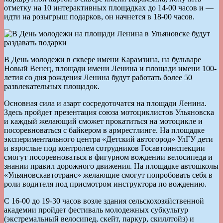
отметку на 10 интерактивных площадках до 14-00 часов и —
идти на розыгрыш подарков, он начнется в 18-00 часов.
В День молодежи в сквере имени Карамзина, на бульваре
Новый Венец, площади имени Ленина и площади имени 100-
летия со дня рождения Ленина будут работать более 50
развлекательных площадок.
Основная сила и азарт сосредоточатся на площади Ленина.
Здесь пройдет презентация союза мотоциклистов Ульяновска
и каждый желающий сможет прокатиться на мотоцикле и
посоревноваться с байкером в армрестлинге. На площадке
экспериментального центра «Детский автогород» УлГУ дети
и взрослые под контролем сотрудников Госавтоинспекции
смогут посоревноваться в фигурном вождении велосипеда и
знании правил дорожного движения. На площадке автошколы
«Ульяновскавтотранс» желающие смогут попробовать себя в
роли водителя под присмотром инструктора по вождению.
С 16-00 до 19-30 часов возле здания сельскохозяйственной
академии пройдет фестиваль молодежных субкультур
(экстремальный велосипед, скейт, паркур, скиллтойз) и