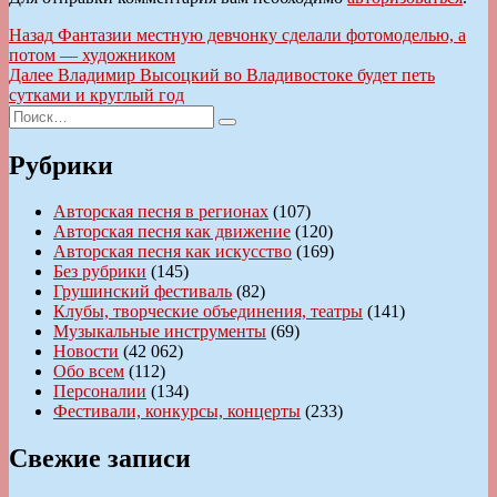
Навигация
Предыдущая
Назад
Фантазии местную девчонку сделали фотомоделью, а
запись:
потом — художником
по
Следующая
Далее
Владимир Высоцкий во Владивостоке будет петь
записям
запись:
сутками и круглый год
Искать:
Поиск
Рубрики
Авторская песня в регионах
(107)
Авторская песня как движение
(120)
Авторская песня как искусство
(169)
Без рубрики
(145)
Грушинский фестиваль
(82)
Клубы, творческие объединения, театры
(141)
Музыкальные инструменты
(69)
Новости
(42 062)
Обо всем
(112)
Персоналии
(134)
Фестивали, конкурсы, концерты
(233)
Свежие записи