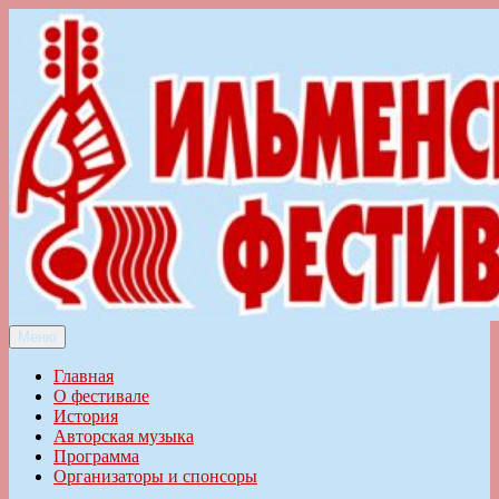
Перейти
к
содержимому
Меню
Ильменский фестиваль авторской песни
Главная
О фестивале
История
Авторская музыка
Программа
Организаторы и спонсоры