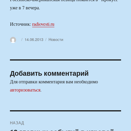
уже в 7 вечера.
Источник:
radiovesti.ru
Автор
Опубликовано
Рубрики
14.06.2013
Новости
Добавить комментарий
Для отправки комментария вам необходимо
авторизоваться
.
Навигация
НАЗАД
по