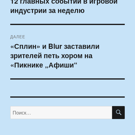
12 главных событий в игровой
Предыдущая
индустрии за неделю
запись:
записям
ДАЛЕЕ
«Сплин» и Blur заставили
Следующая
зрителей петь хором на
запись:
«Пикнике „Афиши“
ПО
Искать: