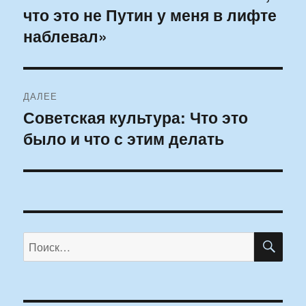
что это не Путин у меня в лифте
запись:
записям
наблевал»
ДАЛЕЕ
Советская культура: Что это
Следующая
было и что с этим делать
запись:
ПО
Искать: