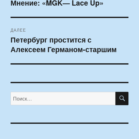
по
Мнение: «MGK— Lace Up»
Предыдущая
запись:
записям
ДАЛЕЕ
Петербург простится с
Следующая
Алексеем Германом-старшим
запись:
ПО
Искать: