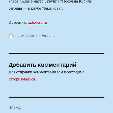
клубе “Альма-матер”, группа “Посол на Курилы”
сегодня — в клубе “Билингва”.
Источник:
radiovesti.ru
Автор
Опубликовано
Рубрики
24.02.2013
Новости
Добавить комментарий
Для отправки комментария вам необходимо
авторизоваться
.
Навигация
НАЗАД