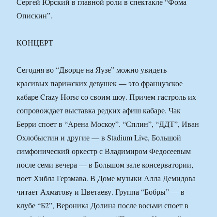
Сергей Юрский в главной роли в спектакле “Фома
Опискин”.
КОНЦЕРТ
Сегодня во “Дворце на Яузе” можно увидеть
красивых парижских девушек — это французское
кабаре Crazy Horse со своим шоу. Причем гастроль их
сопровождает выставка редких афиш кабаре. Чак
Берри споет в “Арена Москоу”. “Сплин”, “ДДТ”, Иван
Охлобыстин и другие — в Stadium Live, Большой
симфонический оркестр с Владимиром Федосеевым
после семи вечера — в Большом зале консерватории,
поет Хибла Герзмава. В Доме музыки Алла Демидова
читает Ахматову и Цветаеву. Группа “Бобры” — в
клубе “Б2”, Вероника Долина после восьми споет в