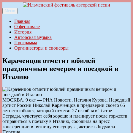
Перейти
к
Меню
Ильменский фестиваль авторской песни
содержимому
Главная
О фестивале
История
Авторская музыка
Программа
Организаторы и спонсоры
Караченцов отметит юбилей
праздничным вечером и поездкой в
Италию
МОСКВА, 9 окт — РИА Новости, Наталия Курова. Народный
артист России Николай Караченцов в преддверии своего 65-
летнего юбилея, который отметят 27 октября в Театре
Эстрады, чувствует себя хорошо и планирует после торжеств
отправиться в поездку в Италию, сообщила на пресс-
конференции в пятницу его супруга, актриса Людмила
Поргина.