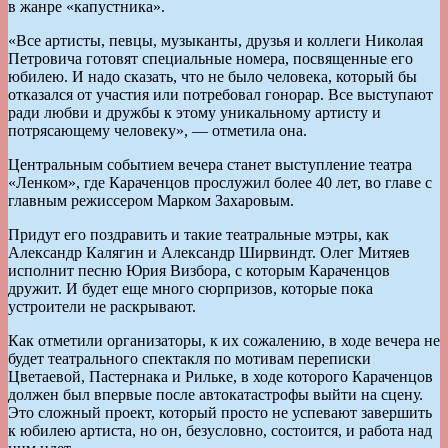
в жанре «капустника».
«Все артисты, певцы, музыканты, друзья и коллеги Николая
Петровича готовят специальные номера, посвященные его
юбилею. И надо сказать, что не было человека, который бы
отказался от участия или потребовал гонорар. Все выступают
ради любви и дружбы к этому уникальному артисту и
потрясающему человеку», — отметила она.
Центральным событием вечера станет выступление театра
«Ленком», где Караченцов прослужил более 40 лет, во главе с
главным режиссером Марком Захаровым.
Придут его поздравить и такие театральные мэтры, как
Александр Калягин и Александр Ширвиндт. Олег Митяев
исполнит песню Юрия Визбора, с которым Караченцов
дружит. И будет еще много сюрпризов, которые пока
устроители не раскрывают.
Как отметили организаторы, к их сожалению, в ходе вечера не
будет театрального спектакля по мотивам переписки
Цветаевой, Пастернака и Рильке, в ходе которого Караченцов
должен был впервые после автокатастрофы выйти на сцену.
Это сложный проект, который просто не успевают завершить
к юбилею артиста, но он, безусловно, состоится, и работа над