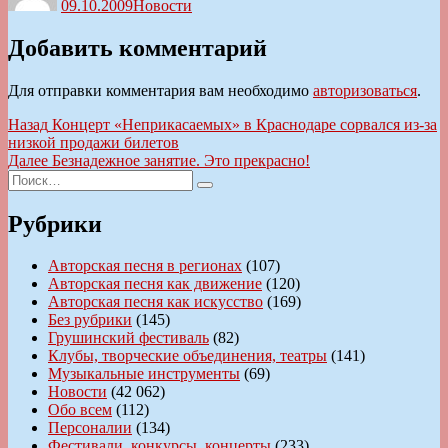
09.10.2009
Новости
Добавить комментарий
Для отправки комментария вам необходимо
авторизоваться
.
Навигация
Предыдущая
Назад
Концерт «Неприкасаемых» в Краснодаре сорвался из-за
запись:
низкой продажи билетов
по
Следующая
Далее
Безнадежное занятие. Это прекрасно!
записям
Искать:
запись:
Поиск
Рубрики
Авторская песня в регионах
(107)
Авторская песня как движение
(120)
Авторская песня как искусство
(169)
Без рубрики
(145)
Грушинский фестиваль
(82)
Клубы, творческие объединения, театры
(141)
Музыкальные инструменты
(69)
Новости
(42 062)
Обо всем
(112)
Персоналии
(134)
Фестивали, конкурсы, концерты
(233)