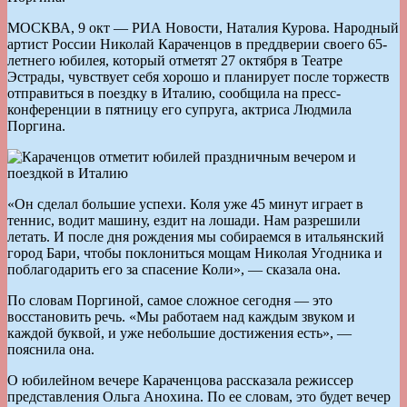
МОСКВА, 9 окт — РИА Новости, Наталия Курова. Народный
артист России Николай Караченцов в преддверии своего 65-
летнего юбилея, который отметят 27 октября в Театре
Эстрады, чувствует себя хорошо и планирует после торжеств
отправиться в поездку в Италию, сообщила на пресс-
конференции в пятницу его супруга, актриса Людмила
Поргина.
«Он сделал большие успехи. Коля уже 45 минут играет в
теннис, водит машину, ездит на лошади. Нам разрешили
летать. И после дня рождения мы собираемся в итальянский
город Бари, чтобы поклониться мощам Николая Угодника и
поблагодарить его за спасение Коли», — сказала она.
По словам Поргиной, самое сложное сегодня — это
восстановить речь. «Мы работаем над каждым звуком и
каждой буквой, и уже небольшие достижения есть», —
пояснила она.
О юбилейном вечере Караченцова рассказала режиссер
представления Ольга Анохина. По ее словам, это будет вечер