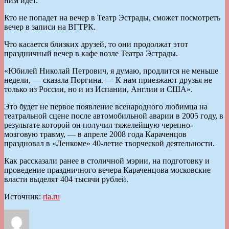
ним идет.
Кто не попадет на вечер в Театр Эстрады, сможет посмотреть
вечер в записи на ВГТРК.
Что касается близких друзей, то они продолжат этот
праздничный вечер в кафе возле Театра Эстрады.
«Юбилей Николай Петрович, я думаю, продлится не меньше
недели, — сказала Поргина. — К нам приезжают друзья не
только из России, но и из Испании, Англии и США».
Это будет не первое появление всенародного любимца на
театральной сцене после автомобильной аварии в 2005 году, в
результате которой он получил тяжелейшую черепно-
мозговую травму, — в апреле 2008 года Караченцов
праздновал в «Ленкоме» 40-летие творческой деятельности.
Как рассказали ранее в столичной мэрии, на подготовку и
проведение праздничного вечера Караченцова московские
власти выделят 404 тысячи рублей.
Источник:
ria.ru
Автор
Опубликовано
Рубрики