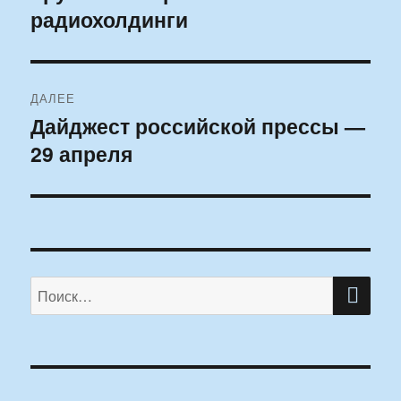
радиохолдинги
запись:
записям
ДАЛЕЕ
Дайджест российской прессы —
Следующая
29 апреля
запись:
ПО
Искать: