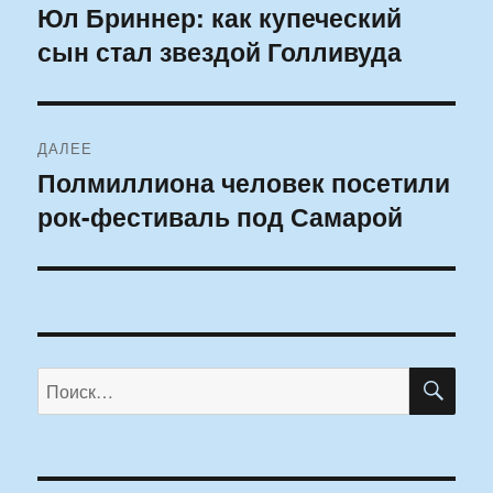
по
Юл Бриннер: как купеческий
Предыдущая
сын стал звездой Голливуда
запись:
записям
ДАЛЕЕ
Полмиллиона человек посетили
Следующая
рок-фестиваль под Самарой
запись:
ПО
Искать: