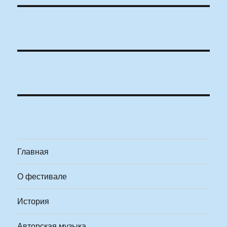
Главная
О фестивале
История
Авторская музыка