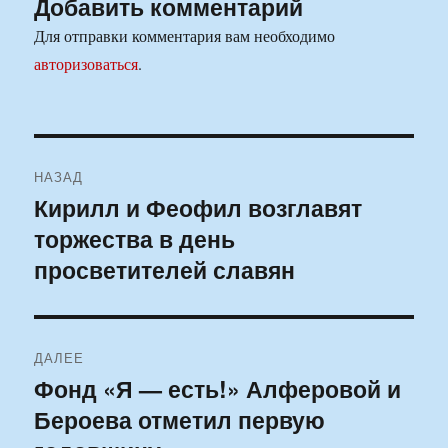
Добавить комментарий
Для отправки комментария вам необходимо
авторизоваться
.
Навигация
НАЗАД
по
Кирилл и Феофил возглавят
Предыдущая
торжества в день
запись:
записям
просветителей славян
ДАЛЕЕ
Фонд «Я — есть!» Алферовой и
Следующая
Бероева отметил первую
запись: