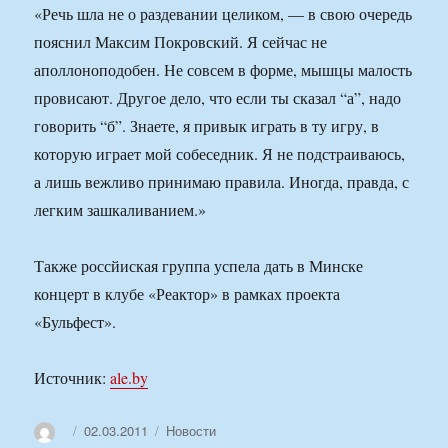
«Речь шла не о раздевании целиком, — в свою очередь
пояснил Максим Покровский. Я сейчас не
аполлоноподобен. Не совсем в форме, мышцы малость
провисают. Другое дело, что если ты сказал “а”, надо
говорить “б”. Знаете, я привык играть в ту игру, в
которую играет мой собеседник. Я не подстраиваюсь,
а лишь вежливо принимаю правила. Иногда, правда, с
легким зашкаливанием.»
Также россйиская группа успела дать в Минске
концерт в клубе «Реактор» в рамках проекта
«Бульфест».
Источник:
ale.by
Автор
Опубликовано
Рубрики
02.03.2011
Новости