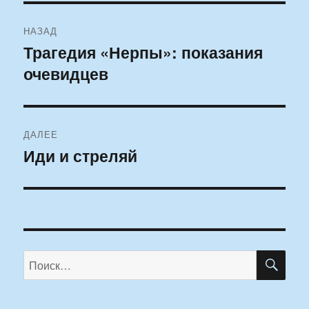
Навигация
НАЗАД
по
Трагедия «Нерпы»: показания
Предыдущая
очевидцев
запись:
записям
ДАЛЕЕ
Иди и стреляй
Следующая
запись:
ПО
Искать: