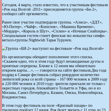
Сегодня, 4 марта, стало известно, что к участникам фестиваля
«Рок над Волгой -2011» присоединяется группа «Би-2»,
сообщил сайт оргкомитета.
Ранее свое участие подтвердили группы. «Алиса», «ДДТ»,
«Ю-Питер», «Чайф», «Кипелов», «Машина Времени»,
«Мордор», «Король и Шут», «Сплин» и «Ночные Снайперы».
Специальным гостем станет финская экс-вокалистка симфо-
металл-группы Nightwish Тарья Турунен.
Но организаторы обещают пополнение этого списка.
«Скажем одно, что в этом году будут неожиданные дуэты и
приятные сюрпризы. Ближе к 12 июня мы обязательно
откроем карты…», — говорится на сайте фестиваля.Два года
подряд в Самаре фестиваль собрал рекордное количество
любителей рока со всей страны – 167 000 человек в 2009 году
и 220 000 человек в 2010 году: зрители приехали не только с
окрестных городов, ближайшего Тольятти и Уфы, но и из
Москвы, Санкт-Петербурга, Казани, Омска, Новосибирска,
Владивостока.
В этом году фестиваль на поле «Красный пахарь» по
традиции пройдет 12 июня. Рок будет звучать с 11 утра до 23