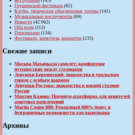
Без рубрики
(145)
Грушинский фестиваль
(82)
Клубы, творческие объединения, театры
(141)
Музыкальные инструменты
(69)
Новости
(42 062)
Обо всем
(112)
Персоналии
(134)
Фестивали, конкурсы, концерты
(233)
Свежие записи
Москва Махачкала самолет: комфортное
путешествие между столицами
Девушки Березовский: знакомства в уральском
городе с особым шармом
Девушки Ростова: знакомства в южной столице
России
Мартин Казино: Премиум-платформа для ценителей
азартных развлечений
Martin Casino 800: Рекордный 800% бонус и
безграничные возможности для выигрыша
Архивы