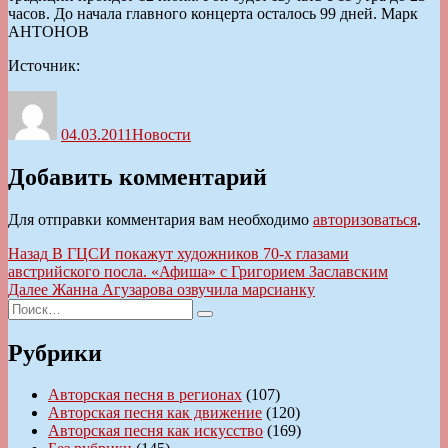
часов. До начала главного концерта осталось 99 дней. Марк
АНТОНОВ
Источник:
Автор
Опубликовано
Рубрики
04.03.2011
Новости
Добавить комментарий
Для отправки комментария вам необходимо
авторизоваться
.
Навигация
Предыдущая
Назад
В ГЦСИ покажут художников 70-х глазами
запись:
австрийского посла. «Афиша» с Григорием Заславским
по
Следующая
Далее
Жанна Агузарова озвучила марсианку
записям
Искать:
запись:
Поиск
Рубрики
Авторская песня в регионах
(107)
Авторская песня как движение
(120)
Авторская песня как искусство
(169)