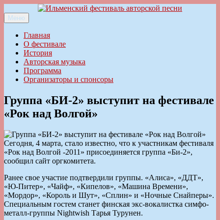
Перейти
к
Меню
Ильменский фестиваль авторской песни
содержимому
Главная
О фестивале
История
Авторская музыка
Программа
Организаторы и спонсоры
Группа «БИ-2» выступит на фестивале
«Рок над Волгой»
Сегодня, 4 марта, стало известно, что к участникам фестиваля
«Рок над Волгой -2011» присоединяется группа «Би-2»,
сообщил сайт оргкомитета.
Ранее свое участие подтвердили группы. «Алиса», «ДДТ»,
«Ю-Питер», «Чайф», «Кипелов», «Машина Времени»,
«Мордор», «Король и Шут», «Сплин» и «Ночные Снайперы».
Специальным гостем станет финская экс-вокалистка симфо-
металл-группы Nightwish Тарья Турунен.