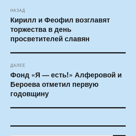
Навигация
НАЗАД
по
Кирилл и Феофил возглавят
Предыдущая
торжества в день
запись:
записям
просветителей славян
ДАЛЕЕ
Фонд «Я — есть!» Алферовой и
Следующая
Бероева отметил первую
запись:
годовщину