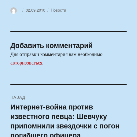
Автор
Опубликовано
Рубрики
02.09.2010
Новости
Добавить комментарий
Для отправки комментария вам необходимо
авторизоваться
.
Навигация
НАЗАД
по
Интернет-война против
Предыдущая
известного певца: Шевчуку
запись:
записям
припомнили звездочки с погон
погибшего офицера