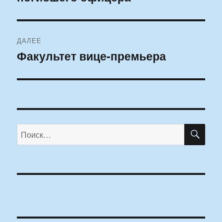
ДАЛЕЕ
Факультет вице-премьера
Следующая
запись:
ПО
Искать: