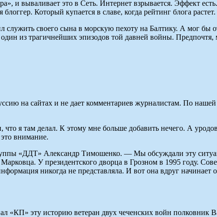
», и вываливает это в Сеть. Интернет взрывается. Эффект есть
 блоггер. Который купается в славе, когда рейтинг блога растет.
 служить своего сына в морскую пехоту на Балтику. А мог бы о
 один из трагичнейших эпизодов той давней войны. Предпочтя, м
уссию на сайтах и не дает комментариев журналистам. По нашей
 что я там делал. К этому мне больше добавить нечего. А уродо
 это внимание.
группы «ДДТ» Александр Тимошенко. — Мы обсуждали эту ситуац
овца. У президентского дворца в Грозном в 1995 году. Совес
формация никогда не представляла. И вот она вдруг начинает об
ал «КП» эту историю ветеран двух чеченских войн полковник 