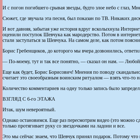
И с погон погибшего срывая звезды, будто злое небо с глаз, Мне
Сюжет, где звучала эта песня, был показан по ТВ. Никаких дис
И вот давняя, забытая уже история вдруг всколыхнула Интерне
оценили поступок Шевчука как мародерство. Потом в интерне
стали заступаться за Шевчука. На самом деле, как потом пояс
Борис Гребенщиков, до которого мы вчера дозвонились, ответи
— По-моему, тут и так все понятно, — сказал он нам. — Любой
Еще как будет, Борис Борисович! Мнения по поводу скандального
считает это своеобразным воинским ритуалом — взять что-то н
Количество комментариев на одну только запись было запреде
ВЗГЛЯД С 6-го ЭТАЖА
Итак, шум невероятный.
Однако остановимся. Еще раз пересмотрим видео (это можно сде
только протягивает руку со звездочками на ладони и все.
Это мы сейчас знаем, что Шевчук принял подарок. Потому что 