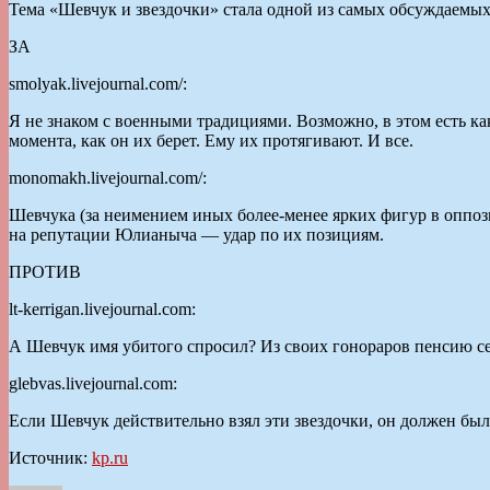
Тема «Шевчук и звездочки» стала одной из самых обсуждаемых 
ЗА
smolyak.livejournal.com/:
Я не знаком с военными традициями. Возможно, в этом есть ка
момента, как он их берет. Ему их протягивают. И все.
monomakh.livejournal.com/:
Шевчука (за неимением иных более-менее ярких фигур в оппоз
на репутации Юлианыча — удар по их позициям.
ПРОТИВ
lt-kerrigan.livejournal.com:
А Шевчук имя убитого спросил? Из своих гонораров пенсию сем
glebvas.livejournal.com:
Если Шевчук действительно взял эти звездочки, он должен был
Источник:
kp.ru