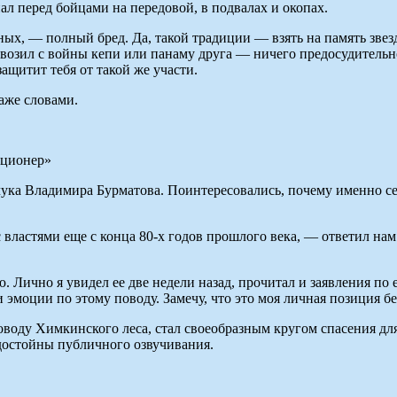
ал перед бойцами на передовой, в подвалах и окопах.
х, — полный бред. Да, такой традиции — взять на память звез
увозил с войны кепи или панаму друга — ничего предосудительно
ащитит тебя от такой же участи.
аже словами.
ционер»
ука Владимира Бурматова. Поинтересовались, почему именно с
ластями еще с конца 80-х годов прошлого века, — ответил нам
ю. Лично я увидел ее две недели назад, прочитал и заявления по
 эмоции по этому поводу. Замечу, что это моя личная позиция б
воду Химкинского леса, стал своеобразным кругом спасения для
, достойны публичного озвучивания.