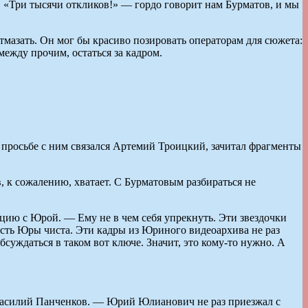
. «Три тысячи откликов!» — гордо говорит нам Бурматов, и мы
тмазать. Он мог бы красиво позировать операторам для сюжета:
ежду прочим, остаться за кадром.
 просьбе с ним связался Артемий Троицкий, зачитал фрагменты
в, к сожалению, хватает. С Бурматовым разбираться не
ию с Юрой. — Ему не в чем себя упрекнуть. Эти звездочки
ть Юры чиста. Эти кадры из Юриного видеоархива не раз
суждаться в таком вот ключе. Значит, это кому-то нужно. А
Василий Панченков. — Юрий Юлианович не раз приезжал с