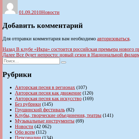
Автор
Опубликовано
Рубрики
01.09.2010
Новости
Добавить комментарий
Для отправки комментария вам необходимо
авторизоваться
.
Навигация
Предыдущая
Назад
В клубе «Икра» состоится российская премьера нового 
запись:
Следующая
Далее
Все будет непросто: новый сезон в Национальной фила
по
Искать:
запись:
Поиск
записям
Рубрики
Авторская песня в регионах
(107)
Авторская песня как движение
(120)
Авторская песня как искусство
(169)
Без рубрики
(145)
Грушинский фестиваль
(82)
Клубы, творческие объединения, театры
(141)
Музыкальные инструменты
(69)
Новости
(42 062)
Обо всем
(112)
Персоналии
(134)