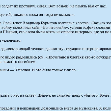
 солдат их протянул, кивая, Вот, возьми, на память вам от нас.
куссий, никакого шока он тогда не вызывал.
т. Свой текст Владимир Бурматов озаглавил хлестко: «Вас как з
т-войну включился сайт «Политонлайн», усилив эффект словами
нил Шахрин, его слова были взяты из старого интервью, где он 
л уклончиво.
 здравомыслящий человек двояко эту ситуацию интерпретировать
 видео разделились (см. «Прочитано в блогах): кто-то осуждает 
а память о погибшем.
льным — 3 тысячи. И это было только начало…
лать у нас на сайте): Шевчук не снимает звезд с убитого. Более
правдами и неправдами дозвонились вчера до музыканта. А полит