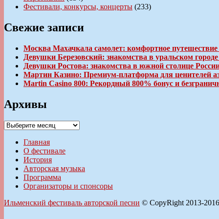
Фестивали, конкурсы, концерты
(233)
Свежие записи
Москва Махачкала самолет: комфортное путешествие
Девушки Березовский: знакомства в уральском город
Девушки Ростова: знакомства в южной столице Росси
Мартин Казино: Премиум-платформа для ценителей а
Martin Casino 800: Рекордный 800% бонус и безгран
Архивы
Архивы
Главная
О фестивале
История
Авторская музыка
Программа
Организаторы и спонсоры
Ильменский фестиваль авторской песни
© CopyRight 2013-201