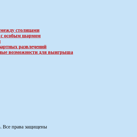
 между столицами
е с особым шармом
и
зартных развлечений
ичные возможности для выигрыша
6. Все права защищены