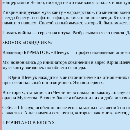
концертами в Чечню, никогда не отсиживался в тылах и выступ
Инкриминируемое музыканту «мародерство», по мнению военны
всегда берегут его фотографии, какие-то личные вещи. Кто-то 
памяти о павшем. Своеобразный амулет, который, быть может, з
Память войны — серьезная штука. Разбрасываться ею нельзя. Д
ЗВОНОК «ОБИДЧИКУ»
Владимир БУРМАТОВ: «Шевчук — профессиональный оппози
Мы дозвонились до инициатора обвинений в адрес Юрия Шевч
музыканту звездочек погибшего офицера.
— Юрий Шевчук находится в антагонистических отношениях с в
профессиональный оппозиционер. Это во-первых.
Во-вторых, эта запись из Чечни не всплыла по какому-то случа
ордена Мужества. В своем блоге я объединил их и добавил свои
Сейчас Шевчук, особенно после его эпатажных заявлений по по
с властью. А на знамени есть пятна, которые, как мне кажется
ПРОЧИТАНО В БЛОГАХ