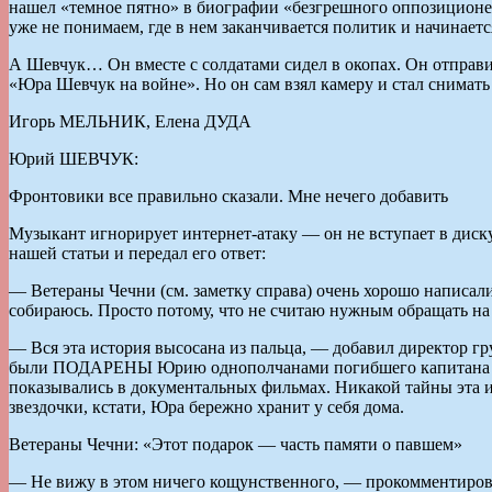
нашел «темное пятно» в биографии «безгрешного оппозиционера
уже не понимаем, где в нем заканчивается политик и начинается
А Шевчук… Он вместе с солдатами сидел в окопах. Он отправил
«Юра Шевчук на войне». Но он сам взял камеру и стал снимать
Игорь МЕЛЬНИК, Елена ДУДА
Юрий ШЕВЧУК:
Фронтовики все правильно сказали. Мне нечего добавить
Музыкант игнорирует интернет-атаку — он не вступает в диск
нашей статьи и передал его ответ:
— Ветераны Чечни (см. заметку справа) очень хорошо написали,
собираюсь. Просто потому, что не считаю нужным обращать на
— Вся эта история высосана из пальца, — добавил директор 
были ПОДАРЕНЫ Юрию однополчанами погибшего капитана Марк
показывались в документальных фильмах. Никакой тайны эта ин
звездочки, кстати, Юра бережно хранит у себя дома.
Ветераны Чечни: «Этот подарок — часть памяти о павшем»
— Не вижу в этом ничего кощунственного, — прокомментиров