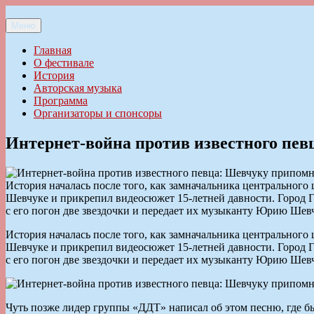
Перейти
к
Меню
Ильменский фестиваль авторской песни
содержимому
Главная
О фестивале
История
Авторская музыка
Программа
Организаторы и спонсоры
Интернет-война против известного пев
История началась после того, как замначальника центрально
Шевчуке и прикрепил видеосюжет 15-летней давности. Город Г
с его погон две звездочки и передает их музыканту Юрию Ше
История началась после того, как замначальника центрально
Шевчуке и прикрепил видеосюжет 15-летней давности. Город Г
с его погон две звездочки и передает их музыканту Юрию Ше
Чуть позже лидер группы «ДДТ» написал об этом песню, где бы