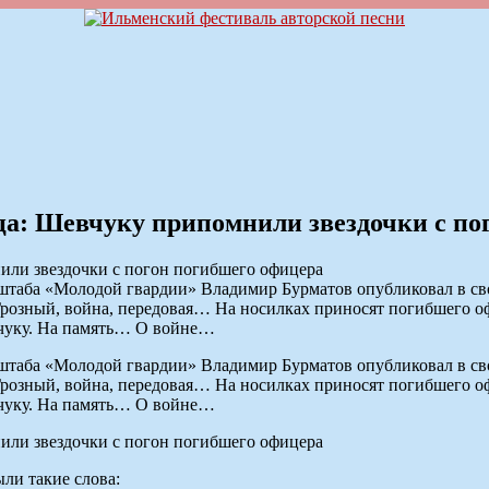
ца: Шевчуку припомнили звездочки с по
го штаба «Молодой гвардии» Владимир Бурматов опубликовал в 
розный, война, передовая… На носилках приносят погибшего оф
вчуку. На память… О войне…
го штаба «Молодой гвардии» Владимир Бурматов опубликовал в 
розный, война, передовая… На носилках приносят погибшего оф
вчуку. На память… О войне…
ли такие слова: