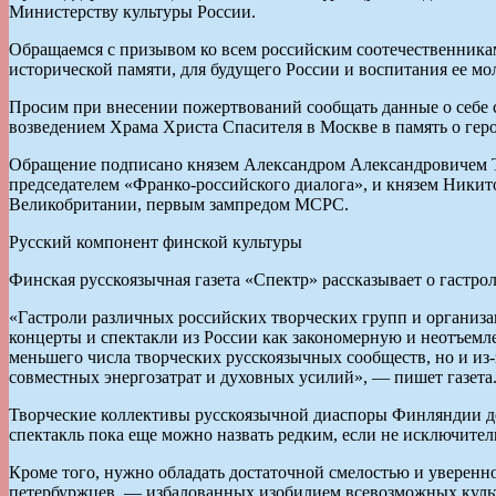
Министерству культуры России.
Обращаемся с призывом ко всем российским соотечественника
исторической памяти, для будущего России и воспитания ее мо
Просим при внесении пожертвований сообщать данные о себе с 
возведением Храма Христа Спасителя в Москве в память о геро
Обращение подписано князем Александром Александровичем Т
председателем «Франко-российского диалога», и князем Ник
Великобритании, первым зампредом МСРС.
Русский компонент финской культуры
Финская русскоязычная газета «Спектр» рассказывает о гастр
«Гастроли различных российских творческих групп и организ
концерты и спектакли из России как закономерную и неотъемл
меньшего числа творческих русскоязычных сообществ, но и из
совместных энергозатрат и духовных усилий», — пишет газета
Творческие коллективы русскоязычной диаспоры Финляндии до
спектакль пока еще можно назвать редким, если не исключит
Кроме того, нужно обладать достаточной смелостью и уверенно
петербуржцев, — избалованных изобилием всевозможных культ