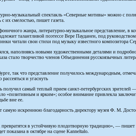
урно-музыкальный спектакль «Северные мотивы» можно с полны
с их смелостью, пишет газета.
ичного жанра, литературно-музыкальное представление, в кото
адлежит талантливой поэтессе Вере Пауданен, под руководством и
синки читали свои стихи под музыку известного композитора Се
ялся, наполняясь новыми художественными деталями и подробно
каза стало творчество членов Объединения русскоязычных литер
рге, так что представление получилось международным, отмечае
рассеяться и угаснуть
ь получил самый теплый прием санкт-петербургских зрителей —
было «позитивным и ярким»; особое внимание привлекла заключи
ьбе вне ее.
самую искреннюю благодарность директору музея Ф. М. Достоев
 а превратятся в устойчивую плодотворную традицию», — пишет 
т показана в октябре на сцене Kanneltalo.