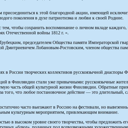
м присоединиться к этой благородной акции, имеющей исключи
лодого поколения в духе патриотизма и любви к своей Родине.
тем, чтобы сохранить воспоминание о личном вкладе каждого, кт
ях Отечественной войны 1812 г. «.
рубецким, председателем Общества памяти Императорской гва
итой Дмитриевичем Лобановым-Ростовским, членом общества па
олях в России творческих коллективов русскоязычной диаспоры 
аций в Финляндии стали уже привычными: русскоязычные жител
емую часть общей культурной жизни Финляндии. Обратные приме
-за того, что любое постановочное действие — это длительный,
.
статочно часто выезжают в Россию на фестивали, но вывезенн
ельным культурным мероприятием, привлекающим внимание.
стью в высоком уровне своего творчества, чтобы предложить ег
урных «блюд», поданных под всевозможными художественными с