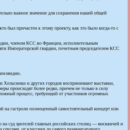
тельно важное значение для сохранения нашей общей
о был причастен к этому проекту, как это было когда-то с
рдии, членом КСС во Франции, исполнительным
мяти Императорской гвардии, почетным председателем КСС
Финляндии.
и Хельсинки и других городов воспринимают выставки,
ры происходят более редко, причем не только в силу
 сложный процесс, требующий от участников огромных
ый на гастроли полноценный самостоятельный концерт или
о на суд зрителей главных российских столиц — москвичей и
оусами, от классики до самого разавангардного