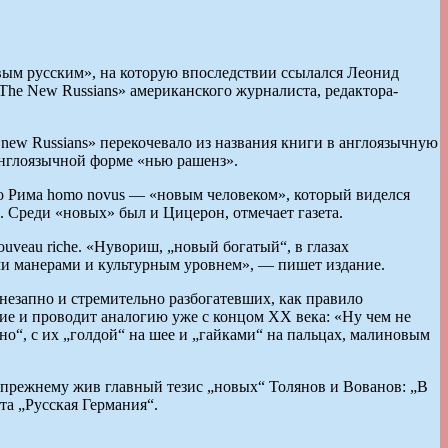
новым русским», на которую впоследствии ссылался Леонид
The New Russians» американского журналиста, редактора-
«new Russians» перекочевало из названия книги в англоязычную
 англоязычной форме «нью рашенз».
го Рима homo novus — «новым человеком», который виделся
 Среди «новых» был и Цицерон, отмечает газета.
uveau riche. «Нувориш, „новый богатый“, в глазах
ими манерами и культурным уровнем», — пишет издание.
незапно и стремительно разбогатевших, как правило
е и проводит аналогию уже с концом XX века: «Ну чем не
тно“, с их „голдой“ на шее и „гайками“ на пальцах, малиновым
прежнему жив главный тезис „новых“ Толянов и Вованов: „В
та „Русская Германия“.