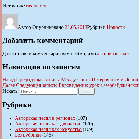
Источник:
rus.ruvr.ru
Автор
Опубликовано
23.05.2013
Рубрики
Новости
Добавить комментарий
Для отправки комментария вам необходимо
авторизоваться
.
Навигация по записям
Назад
Предыдущая запись:
Между Санкт-Петербургом и Ленобл
Далее
Следующая запись:
Евровидение: уроки азербайджанско
Искать:
Поиск
Рубрики
Авторская песня в регионах
(107)
Авторская песня как движение
(120)
Авторская песня как искусство
(169)
Без рубрики
(145)