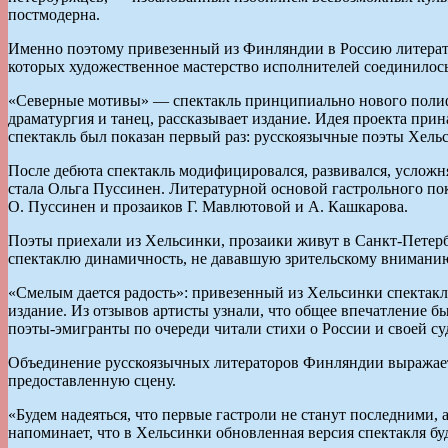
постмодерна.
Именно поэтому привезенный из Финляндии в Россию литерат
которых художественное мастерство исполнителей соединилось 
«Северные мотивы» — спектакль принципиально нового полифон
драматургия и танец, рассказывает издание. Идея проекта прин
спектакль был показан первый раз: русскоязычные поэты Хель
После дебюта спектакль модифицировался, развивался, усложн
стала Ольга Пуссинен. Литературной основой гастрольного по
О. Пуссинен и прозаиков Г. Мавлютовой и А. Кашкарова.
Поэты приехали из Хельсинки, прозаики живут в Санкт-Петербу
спектаклю динамичность, не дававшую зрительскому вниманию 
«Смелым дается радость»: привезенный из Хельсинки спектакл
издание. Из отзывов артисты узнали, что общее впечатление 
поэты-эмигранты по очереди читали стихи о России и своей суд
Объединение русскоязычных литераторов Финляндии выражает 
предоставленную сцену.
«Будем надеяться, что первые гастроли не станут последними,
напоминает, что в Хельсинки обновленная версия спектакля буде