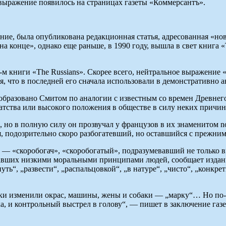
ыражение появилось на страницах газеты «Коммерсантъ».
здание, была опубликована редакционная статья, адресованная «
 конце», однако еще раньше, в 1990 году, вышла в свет книга «
-м книги «The Russians». Скорее всего, нейтральное выражение 
ная, что в последней его сначала использовали в демонстративно
 образовано Смитом по аналогии с известным со времен Древне
тства или высокого положения в обществе в силу неких причин.
 но в полную силу он прозвучал у французов в их знаменитом no
я, подозрительно скоро разбогатевший, но оставшийся с прежн
 — «скоробогач», «скоробогатый», подразумевавший не только в
авших низкими моральными принципами людей, сообщает издани
ть“, „развести“, „распальцовкой“, „в натуре“, „чисто“, „конкре
аки изменили окрас, машины, жены и собаки — „марку“… Но по-
ка, и контрольный выстрел в голову“, — пишет в заключение газе