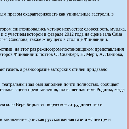
м правом охарактеризовать как уникальные гастроли, в
ром синтезировались четыре искусства: словесность, музыка,
 с участием которой в феврале 2012 года на сцене зала Caisa
ргея Соколова, также живущего в столице Финляндии.
стями; на этот раз режиссером-постановщиком представления
аторов Финляндии: поэтов О. Сванберг, Н. Мери, А. Ланцова,
т газета, а разнообразие авторских стилей придавало
 театральный зал был заполнен почти полностью, сообщает
тельная сцена представления, посвященная теме Родины, когда
ского Вере Бирон за творческое сотрудничество и
в заключение финская русскоязычная газета «Спектр» и