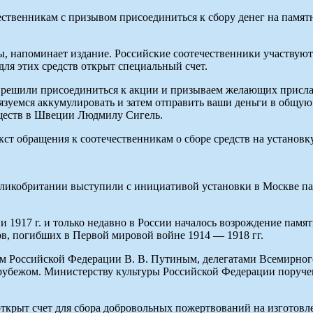
ественникам с призывом присоединиться к сбору денег на памя
ы, напоминает издание. Российские соотечественники участвуют
ля этих средств открыт специальный счет.
решили присоединиться к акции и призываем желающих прислать
обязуемся аккумулировать и затем отправить ваши деньги в общу
бществ в Швеции Людмилу Сигель.
кст обращения к соотечественникам о сборе средств на установ
ликобритании выступили с инициативой установки в Москве па
 1917 г. и только недавно в России началось возрождение памя
в, погибших в Первой мировой войне 1914 — 1918 гг.
м Российской Федерации В. В. Путиным, делегатами Всемирного
 рубежом. Министерству культуры Российской Федерации поруче
крыт счет для сбора добровольных пожертвований на изготовле