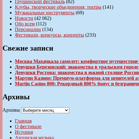
Грушинский фестиваль
(82)
Клубы, творческие объединения, театры
(141)
Музыкальные инструменты
(69)
Новости
(42 062)
Обо всем
(112)
Персоналии
(134)
Фестивали, конкурсы, концерты
(233)
Свежие записи
Москва Махачкала самолет: комфортное путешествие
Девушки Березовский: знакомства в уральском город
Девушки Ростова: знакомства в южной столице Росси
Мартин Казино: Премиум-платформа для ценителей а
Martin Casino 800: Рекордный 800% бонус и безгран
Архивы
Архивы
Главная
О фестивале
История
Авторская музыка