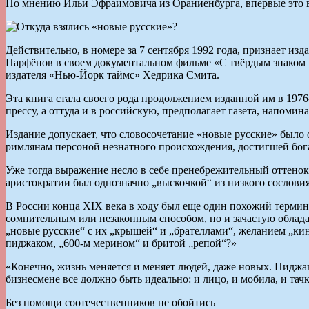
По мнению Ильи Эфраимовича из Ораниенбурга, впервые это в
Действительно, в номере за 7 сентября 1992 года, признает и
Парфёнов в своем документальном фильме «С твёрдым знаком на
издателя «Нью-Йорк таймс» Хедрика Смита.
Эта книга стала своего рода продолжением изданной им в 1976
прессу, а оттуда и в российскую, предполагает газета, напоми
Издание допускает, что словосочетание «новые русские» было
римлянам персоной незнатного происхождения, достигшей бога
Уже тогда выражение несло в себе пренебрежительный оттенок,
аристократии был однозначно „выскочкой“ из низкого сослови
В России конца XIX века в ходу был еще один похожий термин
сомнительным или незаконным способом, но и зачастую облад
„новые русские“ с их „крышей“ и „брателлами“, желанием „кину
пиджаком, „600-м мерином“ и бритой „репой“?»
«Конечно, жизнь меняется и меняет людей, даже новых. Пидж
бизнесмене все должно быть идеально: и лицо, и мобила, и тач
Без помощи соотечественников не обойтись