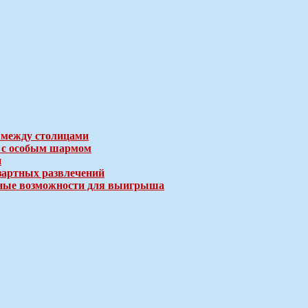
 между столицами
е с особым шармом
и
зартных развлечений
ичные возможности для выигрыша