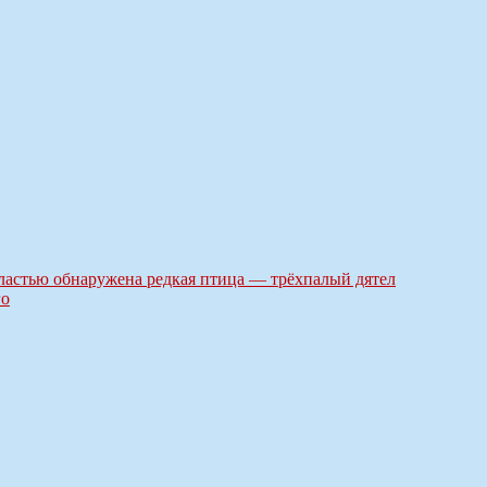
астью обнаружена редкая птица — трёхпалый дятел
го