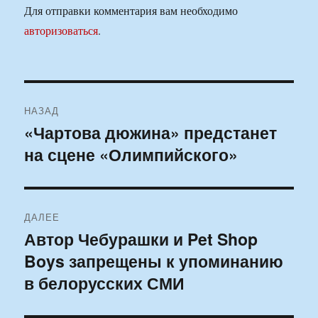
Для отправки комментария вам необходимо
авторизоваться
.
Навигация
НАЗАД
по
«Чартова дюжина» предстанет
Предыдущая
на сцене «Олимпийского»
запись:
записям
ДАЛЕЕ
Автор Чебурашки и Pet Shop
Следующая
Boys запрещены к упоминанию
запись:
в белорусских СМИ