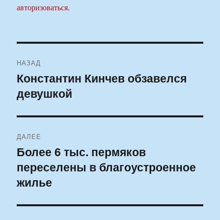
авторизоваться
.
Навигация
НАЗАД
по
Константин Кинчев обзавелся
Предыдущая
девушкой
запись:
записям
ДАЛЕЕ
Более 6 тыс. пермяков
Следующая
переселены в благоустроенное
запись:
жилье