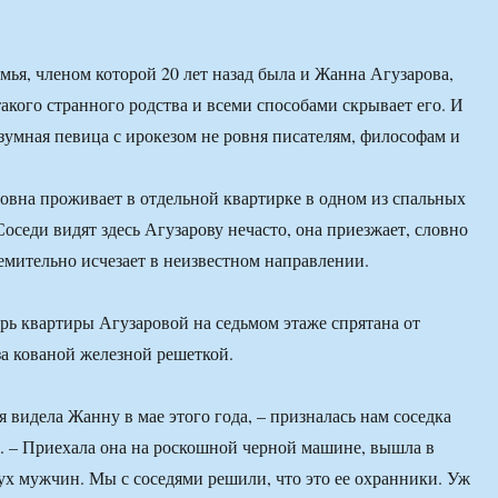
мья, членом которой 20 лет назад была и Жанна Агузарова,
такого странного родства и всеми способами скрывает его. И
зумная певица с ирокезом не ровня писателям, философам и
вна проживает в отдельной квартирке в одном из спальных
оседи видят здесь Агузарову нечасто, она приезжает, словно
ремительно исчезает в неизвестном направлении.
рь квартиры Агузаровой на седьмом этаже спрятана от
а кованой железной решеткой.
я видела Жанну в мае этого года, – призналась нам соседка
 – Приехала она на роскошной черной машине, вышла в
х мужчин. Мы с соседями решили, что это ее охранники. Уж