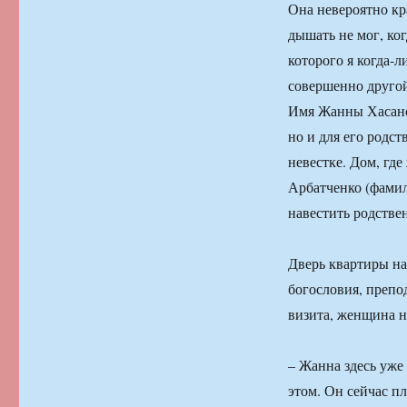
Она невероятно кр
дышать не мог, ко
которого я когда-л
совершенно другой
Имя Жанны Хасанов
но и для его родс
невестке. Дом, гд
Арбатченко (фамил
навестить родств
Дверь квартиры на
богословия, препо
визита, женщина н
– Жанна здесь уже
этом. Он сейчас п