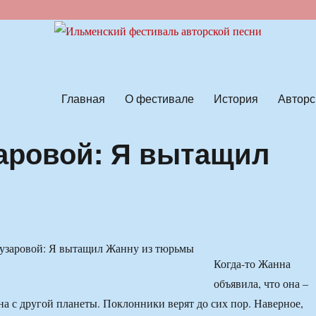
ской песни
Главная
О фестивале
История
Авторс
аровой: Я вытащил
Когда-то Жанна
объявила, что она –
а с другой планеты. Поклонники верят до сих пор. Наверное,