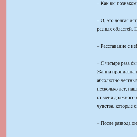
– Как вы познаком
– О, это долгая ис
разных областей. 
– Расставание с н
– Я четыре раза бы
Жанна прописана в
абсолютно честным
несколько лет, на
от меня должного 
чувства, которые о
– После развода о