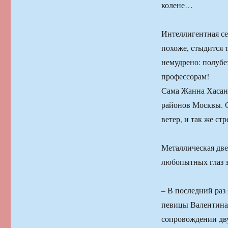
колене…
Интеллигентная се
похоже, стыдится 
немудрено: полубе
профессорам!
Сама Жанна Хасано
районов Москвы. С
ветер, и так же ст
Металлическая две
любопытных глаз з
– В последний раз 
певицы Валентина.
сопровождении дву