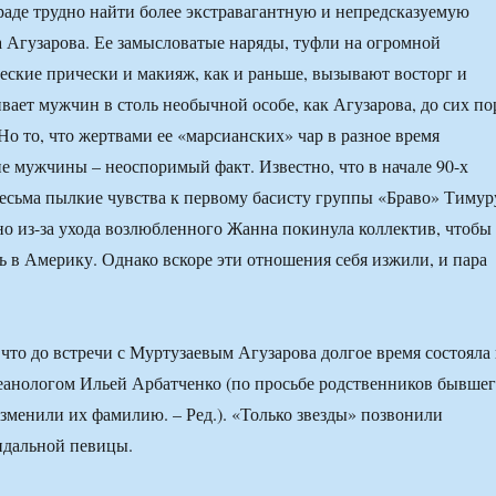
раде трудно найти более экстравагантную и непредсказуемую
 Агузарова. Ее замысловатые наряды, туфли на огромной
еские прически и макияж, как и раньше, вызывают восторг и
ает мужчин в столь необычной особе, как Агузарова, до сих по
 Но то, что жертвами ее «марсианских» чар в разное время
е мужчины – неоспоримый факт. Известно, что в начале 90-х
весьма пылкие чувства к первому басисту группы «Браво» Тимур
о из-за ухода возлюбленного Жанна покинула коллектив, чтобы
ть в Америку. Однако вскоре эти отношения себя изжили, и пара
 что до встречи с Муртузаевым Агузарова долгое время состояла 
еанологом Ильей Арбатченко (по просьбе родственников бывше
менили их фамилию. – Ред.). «Только звезды» позвонили
ндальной певицы.