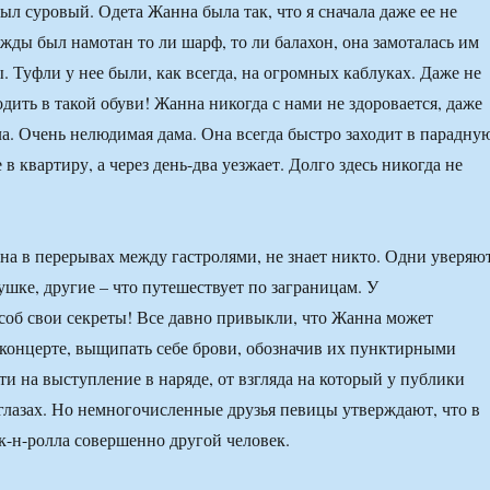
ыл суровый. Одета Жанна была так, что я сначала даже ее не
ежды был намотан то ли шарф, то ли балахон, она замоталась им
ы. Туфли у нее были, как всегда, на огромных каблуках. Даже не
дить в такой обуви! Жанна никогда с нами не здоровается, даже
ла. Очень нелюдимая дама. Она всегда быстро заходит в парадну
 в квартиру, а через день-два уезжает. Долго здесь никогда не
на в перерывах между гастролями, не знает никто. Одни уверяют
ушке, другие – что путешествует по заграницам. У
соб свои секреты! Все давно привыкли, что Жанна может
 концерте, выщипать себе брови, обозначив их пунктирными
ти на выступление в наряде, от взгляда на который у публики
 глазах. Но немногочисленные друзья певицы утверждают, что в
к-н-ролла совершенно другой человек.