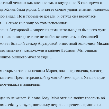
асивый человек как внешне, так и внутренне. В свое время я
гда Жанна была рядом. Считал ее самым удивительным человеком
ибо видел. Но в тюрьме ее довели, и оттуда она вернулась
… Сейчас я не хочу об этом вспоминать.
ны Агузаровой – запретная тема не только для бывшего мужа,
твенников, которые тоже не любят вспоминать о сбежавшей
е живет бывший свекор Агузаровой, известный экономист Михаи
ия изменена), расположен в районе Лубянки. Мы решили
енников бывшего мужа звезды…
м открыла золовка певицы Мария, она – переводчик, магистр
даватель Пресвитерианской духовной семинарии. Узнав о цели
ахмурилась и выпалила:
 давно не живет. И слава Богу. Мой отец не любит говорить об
лохо себя чувствует, поскольку недавно перенес операцию на