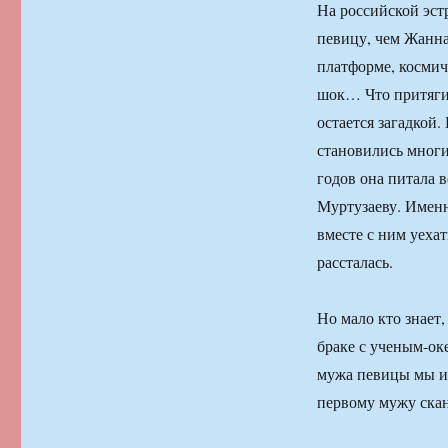
На российской эст
певицу, чем Жанна
платформе, космич
шок… Что притягив
остается загадкой.
становились многи
годов она питала 
Муртузаеву. Именн
вместе с ним уеха
рассталась.
Но мало кто знает,
браке с ученым-ок
мужа певицы мы из
первому мужу ска