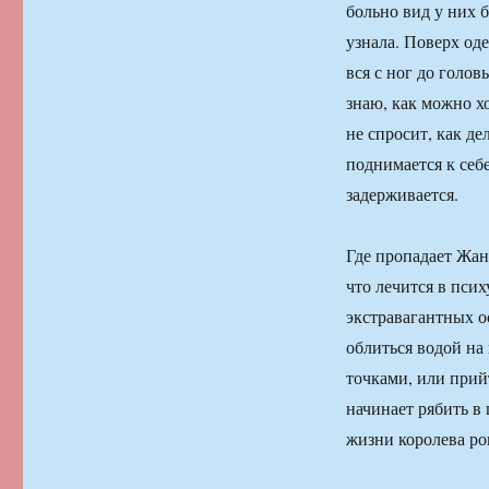
больно вид у них б
узнала. Поверх од
вся с ног до голов
знаю, как можно хо
не спросит, как де
поднимается к себе
задерживается.
Где пропадает Жан
что лечится в псих
экстравагантных о
облиться водой на
точками, или прий
начинает рябить в
жизни королева ро