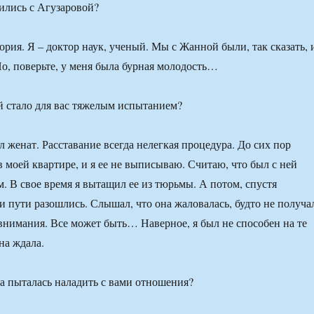
ились с Агузаровой?
тория. Я – доктор наук, ученый. Мы с Жанной были, так сказать, 
Но, поверьте, у меня была бурная молодость…
ей стало для вас тяжелым испытанием?
л женат. Расставание всегда нелегкая процедура. До сих пор
 моей квартире, и я ее не выписываю. Считаю, что был с ней
. В свое время я вытащил ее из тюрьмы. А потом, спустя
ши пути разошлись. Слышал, что она жаловалась, будто не получа
внимания. Все может быть… Наверное, я был не способен на те
на ждала.
на пыталась наладить с вами отношения?