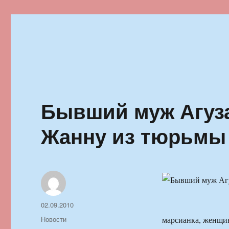
Ильменский фестиваль автор
Бывший муж Агуз
Жанну из тюрьмы
Автор
Опубликовано
02.09.2010
Рубрики
Новости
марсианка, женщин