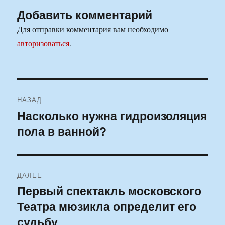
Добавить комментарий
Для отправки комментария вам необходимо
авторизоваться
.
Навигация
НАЗАД
по
Насколько нужна гидроизоляция
Предыдущая
пола в ванной?
запись:
записям
ДАЛЕЕ
Первый спектакль московского
Следующая
Театра мюзикла определит его
запись:
судьбу