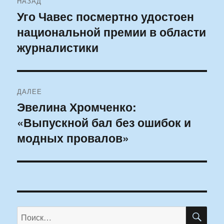
НАЗАД
по
Уго Чавес посмертно удостоен
Предыдущая
национальной премии в области
запись:
записям
журналистики
ДАЛЕЕ
Эвелина Хромченко:
Следующая
«Выпускной бал без ошибок и
запись:
модных провалов»
ПО
Искать: