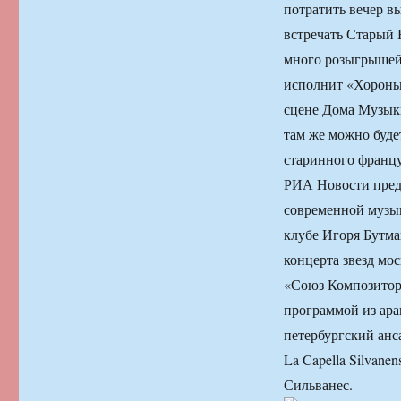
потратить вечер в
встречать Старый 
много розыгрышей
исполнит «Хоронь
сцене Дома Музыки
там же можно буде
старинного францу
РИА Новости предс
современной музык
клубе Игоря Бутма
концерта звезд мо
«Союз Композитор
программой из ар
петербургский анс
La Capella Silvan
Сильванес.