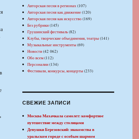
Авторская песня в регионах
(107)
ся
Авторская песня как движение
(120)
Авторская песня как искусство
(169)
Без рубрики
(145)
на
Грушинский фестиваль
(82)
у
Клубы, творческие объединения, театры
(141)
Музыкальные инструменты
(69)
Новости
(42 062)
Обо всем
(112)
Персоналии
(134)
Фестивали, конкурсы, концерты
(233)
в
е
СВЕЖИЕ ЗАПИСИ
ь
Москва Махачкала самолет: комфортное
путешествие между столицами
Девушки Березовский: знакомства в
уральском городе с особым шармом