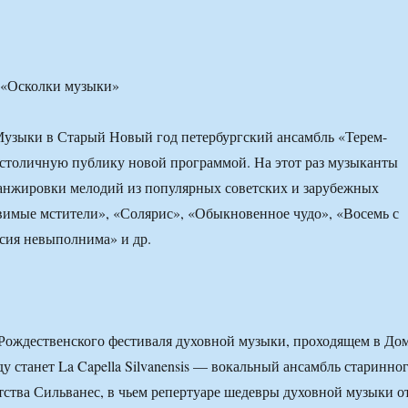
 «Осколки музыки»
Музыки в Старый Новый год петербургский ансамбль «Терем-
 столичную публику новой программой. На этот раз музыканты
анжировки мелодий из популярных советских и зарубежных
имые мстители», «Солярис», «Обыкновенное чудо», «Восемь с
сия невыполнима» и др.
 Рождественского фестиваля духовной музыки, проходящем в До
у станет La Capella Silvanensis — вокальный ансамбль старинно
тства Сильванес, в чьем репертуаре шедевры духовной музыки о