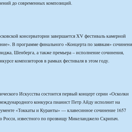
нений до современных композиций.
осковской консерватории завершается XV фестиваль камерной
ние». В программе финального «Концерта по заявкам» сочинен
риджа, Шенберга, а также премьера – исполнение сочинения,
нкурсе композиторов в рамках фестиваля в этом году.
ического Искусства состоится первый концерт серии «Осколки
международного конкурса пианист Петр Айду исполнит на
рументе «Токкаты и Куранты» — клавесинное сочинение 1657
о Росси, известного по прозвищу Микеланджело Скрипач.