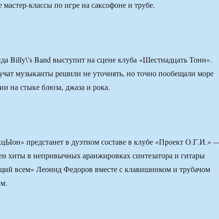
е мастер-классы по игре на саксофоне и трубе.
да Billy\’s Band выступит на сцене клуба «Шестнадцать Тонн».
учат музыканты решили не уточнять, но точно пообещали море
и на стыке блюза, джаза и рока.
кцЫон» предстанет в дуэтном составе в клубе «Проект О.Г.И.» 
ен хиты в непривычных аранжировках синтезатора и гитары
щий всем» Леонид Федоров вместе с клавишником и трубачом
м.