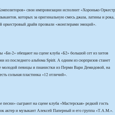
 Композиторов» свои импровизации исполнит «Хоронько Оркест
зыкантов, которых за оригинальную смесь джаза, латины и рока,
й оркестровый драйв прозвали «жонглерами эмоций».
пы «Би-2» обещают на сцене клуба «Б2» большой сет из хитов
и из последнего альбома Spirit. А одним из сюрпризов станет
е молодой певицы и пианистки из Перми Вари Демидовой, на
есть сольная пластинка «12 отличий».
 песни» сыграют на сцене клуба «Мастерская» редкий гость
к актер и музыкант Алексей Паперный и его группа «Т.А.М.».