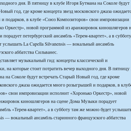
ыходного дня. В пятницу в клубе Игоря Бутмана на Соколе будут
Новый год, где кроме концерта звезд московского джаза ожидает
 и подарков, в клубе «Союз Композиторов» свои импровизации
ко Оркестр», новой программой из аранжировок киношлягеров 
 порадует петербургский ансамбль «Терем-квартет», а в суббот
т услышать La Capella Silvanensis — вокальный ансамбль
зского аббатства Сильванес.
тавляет музыкальный гид: концерты классической и
и, на которые стоит потратить вечер выходного дня. В пятницу 
на на Соколе будут встречать Старый Новый год, где кроме
сковского джаза ожидается много розыгрышей и подарков, в клуб
ов» свои импровизации исполнит «Хоронько Оркестр», новой
анжировок киношлягеров на сцене Дома Музыки порадует
амбль «Терем-квартет», а в субботу там же можно будет услышат
ensis — вокальный ансамбль старинного французского аббатства