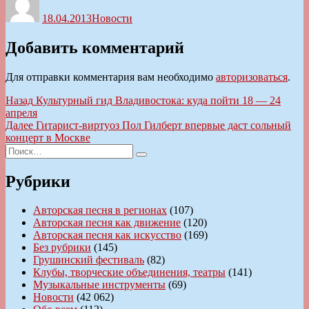
18.04.2013
Новости
Добавить комментарий
Для отправки комментария вам необходимо
авторизоваться
.
Навигация
Предыдущая
Назад
Культурный гид Владивостока: куда пойти 18 — 24
запись:
апреля
по
Следующая
Далее
Гитарист-виртуоз Пол Гилберт впервые даст сольный
записям
запись:
концерт в Москве
Искать:
Поиск
Рубрики
Авторская песня в регионах
(107)
Авторская песня как движение
(120)
Авторская песня как искусство
(169)
Без рубрики
(145)
Грушинский фестиваль
(82)
Клубы, творческие объединения, театры
(141)
Музыкальные инструменты
(69)
Новости
(42 062)