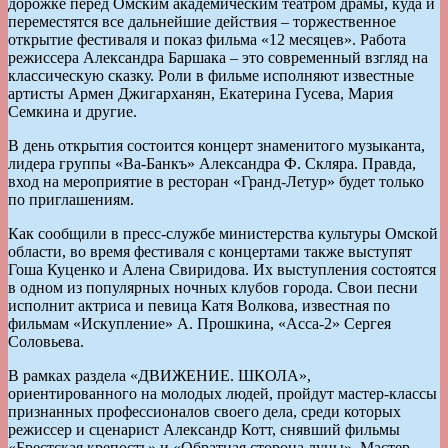
дорожке перед Омским академическим театром драмы, куда и
переместятся все дальнейшие действия – торжественное
открытие фестиваля и показ фильма «12 месяцев». Работа
режиссера Александра Баршака – это современный взгляд на
классическую сказку. Роли в фильме исполняют известные
артисты Армен Джигарханян, Екатерина Гусева, Мария
Семкина и другие.
В день открытия состоится концерт знаменитого музыканта,
лидера группы «Ва-Банкъ» Александра Ф. Скляра. Правда,
вход на мероприятие в ресторан «Гранд-Летур» будет только
по приглашениям.
Как сообщили в пресс-службе министерства культуры Омской
области, во время фестиваля с концертами также выступят
Гоша Куценко и Алена Свиридова. Их выступления состоятся
в одном из популярных ночных клубов города. Свои песни
исполнит актриса и певица Катя Волкова, известная по
фильмам «Искупление» А. Прошкина, «Асса-2» Сергея
Соловьева.
В рамках раздела «ДВИЖЕНИЕ. ШКОЛА»,
ориентированного на молодых людей, пройдут мастер-классы
признанных профессионалов своего дела, среди которых
режиссер и сценарист Александр Котт, снявший фильмы
«Брестская крепость» и «Обратная сторона луны». Мастер-