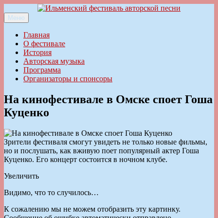
Перейти
к
Меню
Ильменский фестиваль авторской песни
содержимому
Главная
О фестивале
История
Авторская музыка
Программа
Организаторы и спонсоры
На кинофестивале в Омске споет Гоша
Куценко
Зрители фестиваля смогут увидеть не только новые фильмы,
но и послушать, как вживую поет популярный актер Гоша
Куценко. Его концерт состоится в ночном клубе.
Увеличить
Видимо, что то случилось…
К сожалению мы не можем отобразить эту картинку.
Сообщение об ошибке автоматически отправлено