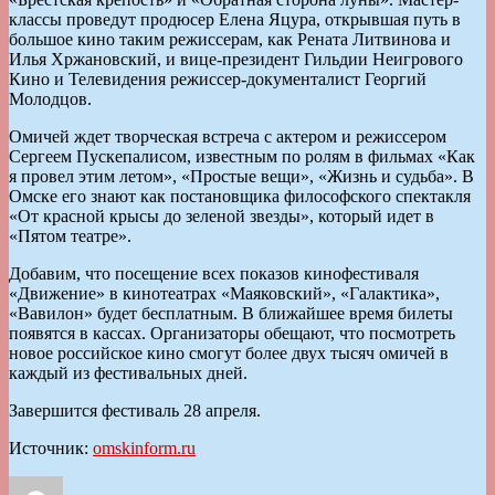
классы проведут продюсер Елена Яцура, открывшая путь в
большое кино таким режиссерам, как Рената Литвинова и
Илья Хржановский, и вице-президент Гильдии Неигрового
Кино и Телевидения режиссер-документалист Георгий
Молодцов.
Омичей ждет творческая встреча с актером и режиссером
Сергеем Пускепалисом, известным по ролям в фильмах «Как
я провел этим летом», «Простые вещи», «Жизнь и судьба». В
Омске его знают как постановщика философского спектакля
«От красной крысы до зеленой звезды», который идет в
«Пятом театре».
Добавим, что посещение всех показов кинофестиваля
«Движение» в кинотеатрах «Маяковский», «Галактика»,
«Вавилон» будет бесплатным. В ближайшее время билеты
появятся в кассах. Организаторы обещают, что посмотреть
новое российское кино смогут более двух тысяч омичей в
каждый из фестивальных дней.
Завершится фестиваль 28 апреля.
Источник:
omskinform.ru
Автор
Опубликовано
Рубрики