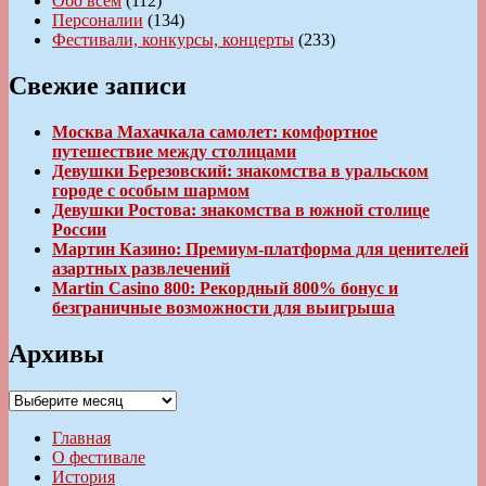
Обо всем
(112)
Персоналии
(134)
Фестивали, конкурсы, концерты
(233)
Свежие записи
Москва Махачкала самолет: комфортное
путешествие между столицами
Девушки Березовский: знакомства в уральском
городе с особым шармом
Девушки Ростова: знакомства в южной столице
России
Мартин Казино: Премиум-платформа для ценителей
азартных развлечений
Martin Casino 800: Рекордный 800% бонус и
безграничные возможности для выигрыша
Архивы
Архивы
Главная
О фестивале
История